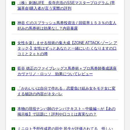
（株）刺激LIFE 長寺忠浩のSSEマスタープログラム (早
漏革命)購入者が言う実際の評判
神谷 仁のスプラッシュ馬券投資法 / 回収率１５３％の玄人
好みの馬券術は効果なし？内容暴露
女性を楽しませる技術の集大成【ZONE ATTACK-ゾーン ア
タック-】女性はずっとあなたと一緒にいたくなりますの口
コミと２ｃｈの噂
藍谷 徳正のファイブレッグス馬券術＋プロ馬券師養成講座
カヴァリノ・ロッソ 効果についてレビュー
「かわいいは自分で作れる」恋愛負け組み女をモテ女に変
える秘訣の内容がネタバレ
本物の現役ナンパ師のナンパテキスト～中級編～が【あの
掲示板】で話題に！評判や口コミは真実なの？
ミニロト予想作成君の田中 民生が評価されてる 怪しい