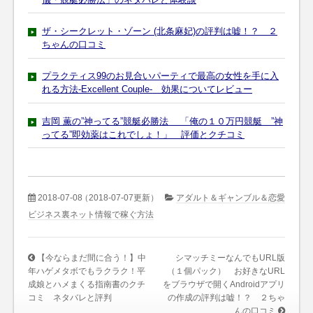
ザ・シークレット・ゾーン (北条麻妃)の評判は嘘！？ ２
ちゃんの口コミ
プラクティス99のお見合いパーティで最高の女性を手に入
れる方法-Excellent Couple- 効果についてレビュー
吉岡 薫の”神ってる”競艇必勝法 「俺の１０万円競艇 ”神
ってる”即効薬はこれでしょ！」 評価とクチコミ
2018-07-08
（2018-07-07更新）
アダルト＆ギャンブル＆恋愛
ビジネス裏ネット情報で稼ぐ方法
【今ならまだ間に合う！】中
シマッチミーなんでもURL版
年ハゲメタボでもラクラク！平
（１個パック） お好きなURL
成娘とハメまくる指南書のクチ
をブラウザで開くAndroidアプリ
コミ ネタバレと評判
の作成の評判は嘘！？ ２ちゃ
んの口コミ