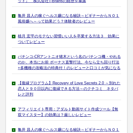
ット』 株式会社T-Brainsの経歴を暴露
亀井 昌人の稼ぐヘルス嬢になる秘訣～ビギナーからＮＯ１
風俗嬢へ～って効果どう？体験者のレビュー
植月 宏平のモテない習慣いい人を卒業する方法３ 効果に
ついてレビュー
パチンコ-CRアントニオ猪木という名のパチンコ機・やれる
のか、本当にお前 ボーナス直撃打法。今なら立ち回り打法
+多機種の攻略法の特典付！のレビューと口コミが気になる
【復縁プログラム】Recovery of Love Secrets 2.0 ～別れた
恋人と９０日以内に復縁できる方法～のクチコミ ネタバ
レと評判
アフィリエイト専用：アダルト動画サイト作成ツール【無
双マイスター】の効果は？厳しいレビュー
亀井 昌人の稼ぐヘルス嬢になる秘訣～ビギナーからＮＯ１