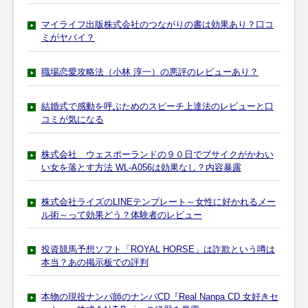
マイライフ出版株式会社のつながりの書は効果あり？口コ
ミがヤバイ？
職場恋愛攻略法（小林 淳一）の悪評のレビューあり？
結婚式で感動を呼ぶためのスピーチ上達法のレビューと口
コミが気になる
株式会社 ウェスポーランドの９０日でブサイクがかわい
い女を落とす方法 WL-A056は効果なし？内容暴露
株式会社ライズのLINEテンプレート～女性に好かれるメー
ル術～って効果どう？体験者のレビュー
投資競馬予想ソフト「ROYAL HORSE」は詐欺という噂は
本当？あの掲示板での評判
本物の現役ナンパ師のナンパCD『Real Nanpa CD 女好きセ