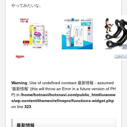
やってみたいな。
Warning
: Use of undefined constant 最新情報 - assumed
'最新情報' (this will throw an Error in a future version of PH
P) in
/home/hotnavi/hotxnavi.com/public_html/uranew
s/wp-content/themes/refinepro/functions-widget.php
on line
323
最新情報