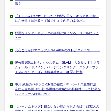
噂？
「モテる＝いい女」たった７秒間で男をドキッとさせ夢中
にさせる！は詐欺って嘘でしょ？内容のネタバレ
邪悪なメンタルマジックの評判が気になる。リアルなレビ
ュー
安心こえかけマニュアル WL-A009のスレが２ｃｈで・・・
IP分散500以上リンクシステム【SLAM ＡＤＵＬＴ】スラ
ムオールドドメイン、ページランクリンク エンタープラ
イズのクリアイズム有限会社さん 経歴と評判
中川 武頼のパチンコ-CR花の慶次・斬 ボーナス直撃打法。
今なら立ち回り打法+多機種の攻略法の特典付！って効果な
し？クレームは無いの？
【ハーレムキング】彼女いない歴からおさらば！2132人の