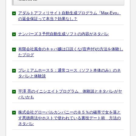
アダルトアフィリサイト自動生成プログラム『Max-Evo』
の返金保証って本当？効果なし？
ナンバーズ３予想自動生成ソフトの内容がネタバレ
有限会社風舎のキャバ嬢は口説くな(音声付)の方法を体験し
たブログ
プレミアムホース５：通常コース（ソフト本体のみ）のネ
タバレと体験談
平澤 亮のイニシエイトプログラム 体験談とネタバレがヤ
バいかも
株式会社グローバルカンパニーの８５％の確率で女を落と
す悪徳商法やホストで使われている裏技デート術 方法の
ネタバレ