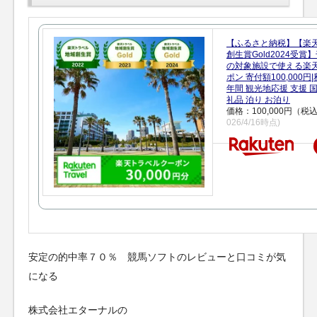
【ふるさと納税】【楽
創生賞Gold2024受
の対象施設で使える楽
ポン 寄付額100,000
年間 観光地応援 支援 
礼品 泊り お泊り
価格：100,000円（税
026/4/16時点)
安定の的中率７０％ 競馬ソフトのレビューと口コミが気
になる
株式会社エターナルの