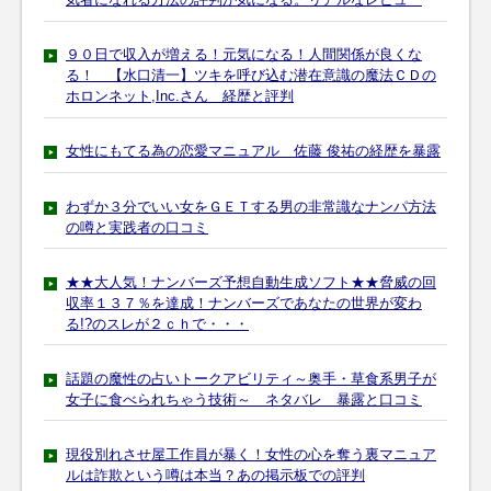
９０日で収入が増える！元気になる！人間関係が良くな
る！ 【水口清一】ツキを呼び込む潜在意識の魔法ＣＤの
ホロンネット,Inc.さん 経歴と評判
女性にもてる為の恋愛マニュアル 佐藤 俊祐の経歴を暴露
わずか３分でいい女をＧＥＴする男の非常識なナンパ方法
の噂と実践者の口コミ
★★大人気！ナンバーズ予想自動生成ソフト★★脅威の回
収率１３７％を達成！ナンバーズであなたの世界が変わ
る!?のスレが２ｃｈで・・・
話題の魔性の占いトークアビリティ～奥手・草食系男子が
女子に食べられちゃう技術～ ネタバレ 暴露と口コミ
現役別れさせ屋工作員が暴く！女性の心を奪う裏マニュア
ルは詐欺という噂は本当？あの掲示板での評判