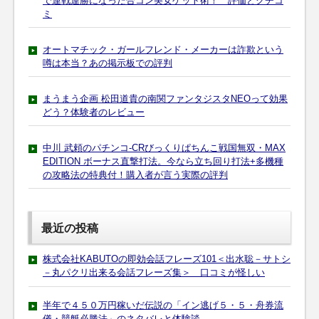
で連戦連勝になった合コン美女ゲット術！ 評価とクチコ
ミ
オートマチック・ガールフレンド・メーカーは詐欺という
噂は本当？あの掲示板での評判
まうまう企画 松田道貴の南関ファンタジスタNEOって効果
どう？体験者のレビュー
中川 武頼のパチンコ-CRびっくりぱちんこ戦国無双・MAX
EDITION ボーナス直撃打法。今なら立ち回り打法+多機種
の攻略法の特典付！購入者が言う実際の評判
最近の投稿
株式会社KABUTOの即効会話フレーズ101＜出水聡－サトシ
－丸パクリ出来る会話フレーズ集＞ 口コミが怪しい
半年で４５０万円稼いだ伝説の「イン逃げ５・５・舟券流
儀・競艇必勝法」のネタバレと体験談