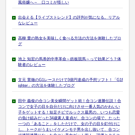
風俗嬢へ～ 口コミが怪しい
出会える【ライブストレンド】の評判が気になる。リアル
なレビュー
高柳 豊の熟女を美味しく食べる方法の方法を体験したブロ
グ
池上 知宏の馬券的中率革命～鉄板競馬～って効果どう？体
験者のレビュー
文元 寛徹のG1レースだけで3億円達成の予想ソフト！「G1f
ighter」の方法を体験したブログ
田中 義俊の合コン美女瞬間ゲット術！合コン連勝伝説！合
コンで女子の目を自分だけに向けさせ一番人気のかわいい
子をゲットする！短足チビでルックス最悪の、いつも恋愛
の負け組みだった34歳素人童貞が、合コンの場で、たった
一つの「あること」をしただけで、女の子の目を釘付けに
し、トークがうまいイケメンモテ男を出し抜いて、合コン