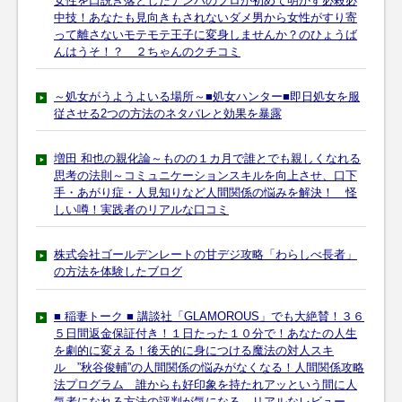
女性を口説き落としたナンパのプロが初めて明かす必殺必
中技！あなたも見向きもされないダメ男から女性がすり寄
って離さないモテモテ王子に変身しませんか？のひょうば
んはうそ！？ ２ちゃんのクチコミ
～処女がうようよいる場所～■処女ハンター■即日処女を服
従させる2つの方法のネタバレと効果を暴露
増田 和也の親化論～ものの１カ月で誰とでも親しくなれる
思考の法則～コミュニケーションスキルを向上させ、口下
手・あがり症・人見知りなど人間関係の悩みを解決！ 怪
しい噂！実践者のリアルな口コミ
株式会社ゴールデンレートの甘デジ攻略「わらしべ長者」
の方法を体験したブログ
■ 稲妻トーク ■ 講談社「GLAMOROUS」でも大絶賛！３６
５日間返金保証付き！１日たった１０分で！あなたの人生
を劇的に変える！後天的に身につける魔法の対人スキ
ル ”秋谷俊輔”の人間関係の悩みがなくなる！人間関係攻略
法プログラム 誰からも好印象を持たれアッという間に人
気者になれる方法の評判が気になる。リアルなレビュー