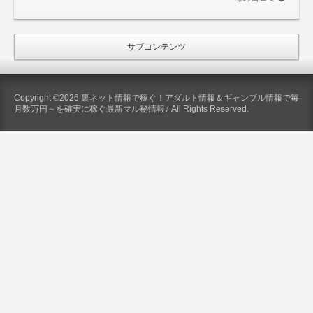
サブコンテンツ
Copyright ©2026 裏ネット情報で稼ぐ！アダルト情報＆ギャンブル情報で毎
月数万円～を確実に稼ぐ最新マル秘情報♪ All Rights Reserved.