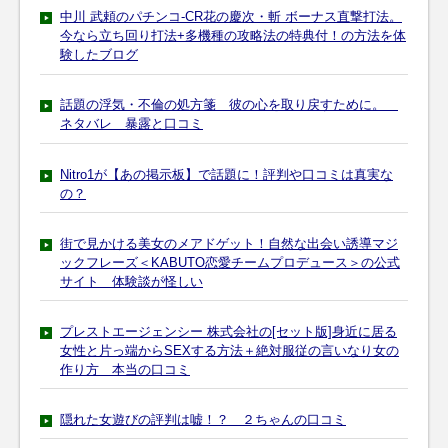
中川 武頼のパチンコ-CR花の慶次・斬 ボーナス直撃打法。
今なら立ち回り打法+多機種の攻略法の特典付！の方法を体
験したブログ
話題の浮気・不倫の処方箋 彼の心を取り戻すために。
ネタバレ 暴露と口コミ
Nitro1が【あの掲示板】で話題に！評判や口コミは真実な
の？
街で見かける美女のメアドゲット！自然な出会い誘導マジ
ックフレーズ＜KABUTO恋愛チームプロデュース＞の公式
サイト 体験談が怪しい
プレストエージェンシー 株式会社の[セット版]身近に居る
女性と片っ端からSEXする方法＋絶対服従の言いなり女の
作り方 本当の口コミ
隠れた女遊びの評判は嘘！？ ２ちゃんの口コミ