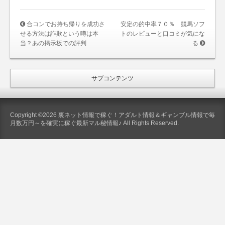
合コンでお持ち帰りを成功さ
安定の的中率７０％ 競馬ソフ
せる方法は詐欺という噂は本
トのレビューと口コミが気にな
当？あの掲示板での評判
る
サブコンテンツ
Copyright ©2026 裏ネット情報で稼ぐ！アダルト情報＆ギャンブル情報で毎
月数万円～を確実に稼ぐ最新マル秘情報♪ All Rights Reserved.