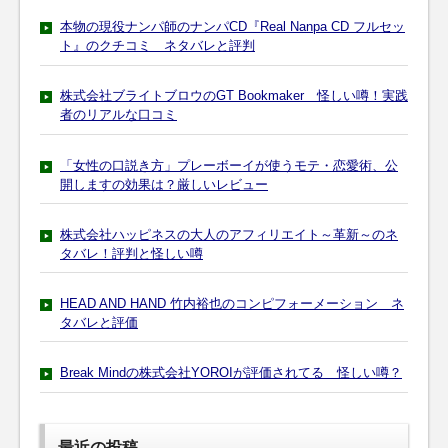
本物の現役ナンパ師のナンパCD『Real Nanpa CD フルセッ
ト』のクチコミ ネタバレと評判
株式会社ブライトブロウのGT Bookmaker 怪しい噂！実践
者のリアルな口コミ
「女性の口説き方」プレーボーイが使うモテ・恋愛術、公
開しますの効果は？厳しいレビュー
株式会社ハッピネスの大人のアフィリエイト～革新～のネ
タバレ！評判と怪しい噂
HEAD AND HAND 竹内裕也のコンピフォーメーション ネ
タバレと評価
Break Mindの株式会社YOROIが評価されてる 怪しい噂？
最近の投稿