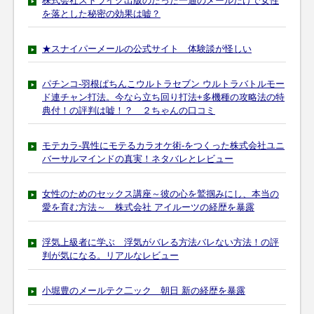
株式会社ストライク出版のたった一通のメールだけで女性
を落とした秘密の効果は嘘？
★スナイパーメールの公式サイト 体験談が怪しい
パチンコ-羽根ぱちんこウルトラセブン ウルトラバトルモー
ド連チャン打法。今なら立ち回り打法+多機種の攻略法の特
典付！の評判は嘘！？ ２ちゃんの口コミ
モテカラ-異性にモテるカラオケ術-をつくった株式会社ユニ
バーサルマインドの真実！ネタバレとレビュー
女性のためのセックス講座～彼の心を鷲掴みにし、本当の
愛を育む方法～ 株式会社 アイルーツの経歴を暴露
浮気上級者に学ぶ 浮気がバレる方法バレない方法！の評
判が気になる。リアルなレビュー
小堀豊のメールテク二ック 朝日 新の経歴を暴露