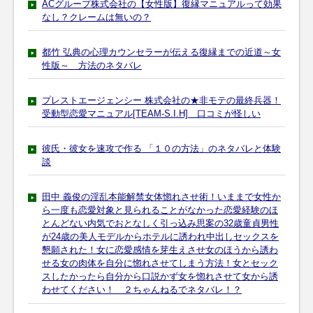
ACグループ株式会社の【女性版】復縁マニュアルって効果
なし？クレームは無いの？
都竹 弘典の心理カウンセラーが伝える復縁までの近道～女
性版～ 方法のネタバレ
プレストエージェンシー 株式会社の★非モテの最終兵器！
受動型恋愛マニュアル[TEAM-S.I.H] 口コミが怪しい
彼氏・彼女を速攻で作る 「１０の方法」のネタバレと体験
談
田中 義俊の淫乱本能解禁女体惚れさせ術！いままで女性か
ら一度も恋愛対象と見られることがなかった恋愛経験のほ
とんどない内気でおとなしく引っ込み思案の32歳童貞男性
が24歳の美人モデルからホテルに誘われ中出しセックスを
懇願された！女に恋愛感情を芽生えさせ女のほうから誘わ
せる女の肉体を自分に惚れさせてしまう方法！女とセック
スしたかったら自分から口説かず女を惚れさせて女から誘
わせてください！ ２ちゃんねるでネタバレ！？