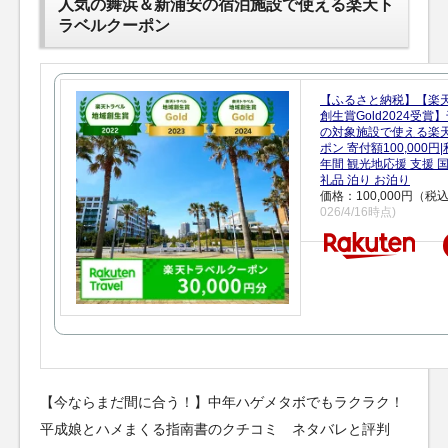
人気の舞浜＆新浦安の宿泊施設で使える楽天ト
ラベルクーポン
【ふるさと納税】【楽
創生賞Gold2024受
の対象施設で使える楽
ポン 寄付額100,000
年間 観光地応援 支援 
礼品 泊り お泊り
価格：100,000円（税
026/4/16時点)
【今ならまだ間に合う！】中年ハゲメタボでもラクラク！
平成娘とハメまくる指南書のクチコミ ネタバレと評判