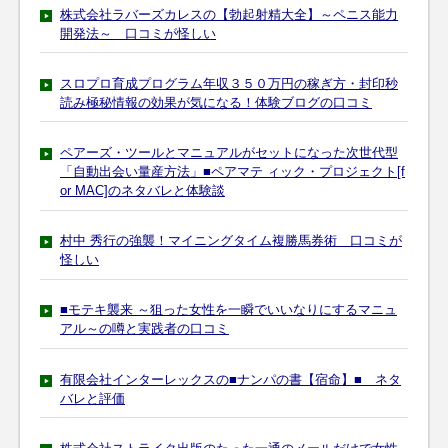
株式会社ラバーズカレスの【勃起射精大全】～ペニス能力
開発法～ 口コミが怪しい
スロプロ育成プログラム年収３５０万円の稼ぎ方・封印秒
読み極秘情報の効果が気になる！体験ブログの口コミ
ペアーズ・ツールとマニュアルがセットになった次世代型
「自動出会い量産方法」■ペアマテ ィック・プロジェクト[f
or MAC]のネタバレと体験談
村中 秀行の強襲！マイニングタイム複勝馬券術 口コミが
怪しい
■モテキ襲来 ～狙った女性を一瞬でいいなりにするマニュ
アル～の噂と実践者の口コミ
有限会社インターレックスの■ナンパの書【宿命】■ ネタ
バレと評価