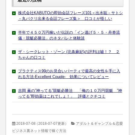
株式会社KABUTOの即効会話フレーズ101＜出水聡－サトシ
－丸パクリ出来る会話フレーズ集＞ 口コミが怪しい
半年で４５０万円稼いだ伝説の「イン逃げ５・５・舟券流
儀・競艇必勝法」のネタバレと体験談
ザ・シークレット・ゾーン (北条麻妃)の評判は嘘！？ ２
ちゃんの口コミ
プラクティス99のお見合いパーティで最高の女性を手に入
れる方法-Excellent Couple- 効果についてレビュー
吉岡 薫の”神ってる”競艇必勝法 「俺の１０万円競艇 ”神
ってる”即効薬はこれでしょ！」 評価とクチコミ
2018-07-08
（2018-07-07更新）
アダルト＆ギャンブル＆恋愛
ビジネス裏ネット情報で稼ぐ方法