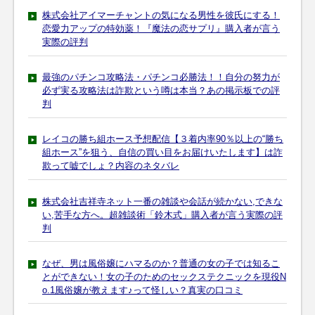
株式会社アイマーチャントの気になる男性を彼氏にする！
恋愛力アップの特効薬！『魔法の恋サプリ』購入者が言う
実際の評判
最強のパチンコ攻略法・パチンコ必勝法！！自分の努力が
必ず実る攻略法は詐欺という噂は本当？あの掲示板での評
判
レイコの勝ち組ホース予想配信【３着内率90％以上の“勝ち
組ホース”を狙う、自信の買い目をお届けいたします】は詐
欺って嘘でしょ？内容のネタバレ
株式会社吉祥寺ネット一番の雑談や会話が続かない,できな
い,苦手な方へ。超雑談術「鈴木式」購入者が言う実際の評
判
なぜ、男は風俗嬢にハマるのか？普通の女の子では知るこ
とができない！女の子のためのセックステクニックを現役N
o.1風俗嬢が教えます♪って怪しい？真実の口コミ