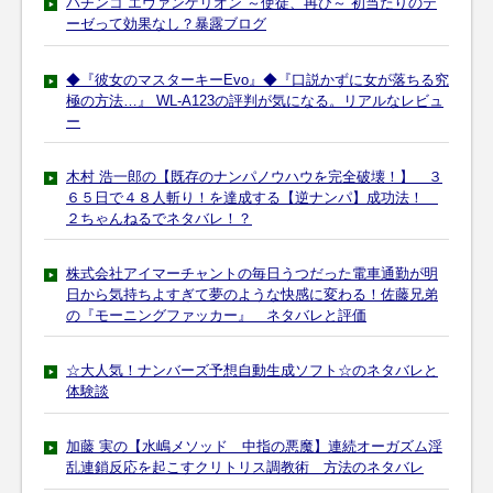
パチンコ エヴァンゲリオン ～使徒、再び～ 初当たりのテ
ーゼって効果なし？暴露ブログ
◆『彼女のマスターキーEvo』◆『口説かずに女が落ちる究
極の方法…』 WL-A123の評判が気になる。リアルなレビュ
ー
木村 浩一郎の【既存のナンパノウハウを完全破壊！】 ３
６５日で４８人斬り！を達成する【逆ナンパ】成功法！
２ちゃんねるでネタバレ！？
株式会社アイマーチャントの毎日うつだった電車通勤が明
日から気持ちよすぎて夢のような快感に変わる！佐藤兄弟
の『モーニングファッカー』 ネタバレと評価
☆大人気！ナンバーズ予想自動生成ソフト☆のネタバレと
体験談
加藤 実の【水嶋メソッド 中指の悪魔】連続オーガズム淫
乱連鎖反応を起こすクリトリス調教術 方法のネタバレ