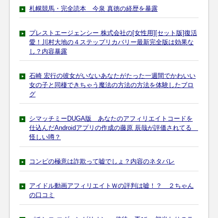
札幌競馬・完全読本 今泉 真徳の経歴を暴露
プレストエージェンシー 株式会社の[女性用][セット版]復活
愛！川村大地の４ステップリカバリー最新完全版は効果な
し？内容暴露
石崎 宏行の彼女がいないあなたがたった一週間でかわいい
女の子と同棲できちゃう魔法の方法の方法を体験したブロ
グ
シマッチミーDUGA版 あなたのアフィリエイトコードを
仕込んだAndroidアプリの作成の藤原 辰哉が評価されてる
怪しい噂？
コンピの極意は詐欺って嘘でしょ？内容のネタバレ
アイドル動画アフィリエイトＷの評判は嘘！？ ２ちゃん
の口コミ