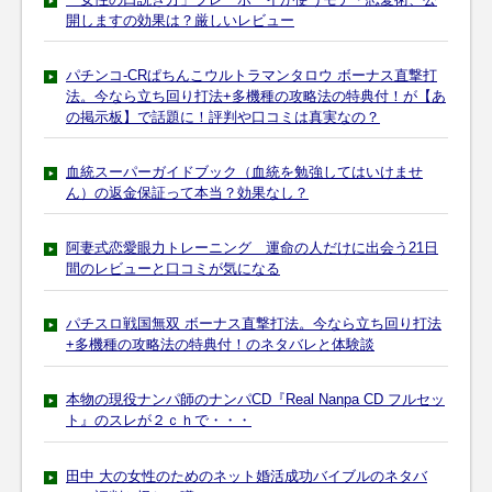
開しますの効果は？厳しいレビュー
パチンコ-CRぱちんこウルトラマンタロウ ボーナス直撃打
法。今なら立ち回り打法+多機種の攻略法の特典付！が【あ
の掲示板】で話題に！評判や口コミは真実なの？
血統スーパーガイドブック（血統を勉強してはいけませ
ん）の返金保証って本当？効果なし？
阿妻式恋愛眼力トレーニング 運命の人だけに出会う21日
間のレビューと口コミが気になる
パチスロ戦国無双 ボーナス直撃打法。今なら立ち回り打法
+多機種の攻略法の特典付！のネタバレと体験談
本物の現役ナンパ師のナンパCD『Real Nanpa CD フルセッ
ト』のスレが２ｃｈで・・・
田中 大の女性のためのネット婚活成功バイブルのネタバ