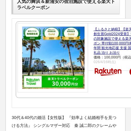
人気の舞浜＆新浦安の宿泊施設で使える楽天ト
ラベルクーポン
【ふるさと納税】【楽
創生賞Gold2024受
の対象施設で使える楽
ポン 寄付額100,000
年間 観光地応援 支援 
礼品 泊り お泊り
価格：100,000円（税
026/4/16時点)
30代＆40代の婚活【女性版】 『効率よく結婚相手を見つ
ける方法』 シングルマザー対応 秦 誠二郎のクレームや