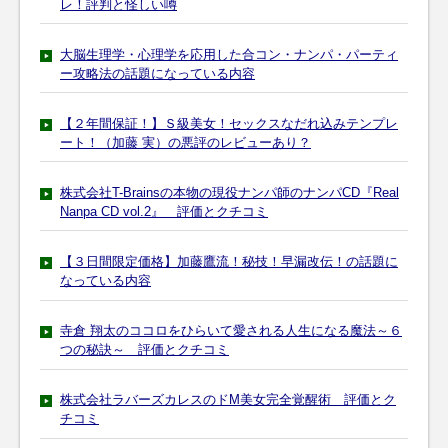
レ！評判と怪しい噂
大脳生理学・心理学を応用した合コン・ナンパ・パーティ
ー攻略法の話題になっている内容
【２年間保証！】Ｓ級美女！セックスなだれ込みテンプレ
ート！（加藤 実）の悪評のレビューあり？
株式会社T-Brainsの本物の現役ナンパ師のナンパCD『Real
Nanpa CD vol.2』 評価とクチコミ
【３日間限定価格】加藤鷹流！秘技！早漏改伝！の話題に
なっている内容
寺倉 翔太のココロをひらいて愛される人生になる魔法～６
つの秘訣～ 評価とクチコミ
株式会社ラバーズカレスのドM美女完全覚醒術 評価とク
チコミ