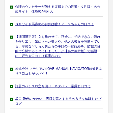
心理カウンセラーが伝える復縁までの近道～女性版～の公
式サイト 体験談が怪しい
ＧＧワイド馬券術の評判は嘘！？ ２ちゃんの口コミ
【期間限定版】女を酔わせて、巧妙に、拒絶できない流れ
を作り出し、気に入った美人や、他人の彼女を寝取ってい
る、卑劣なヤリちん男たちの手口の一部始終を、防犯の目
的で公開することにしました。が【あの掲示板】で話題
に！評判や口コミは真実なの？
株式会社 マテリアのLOVE MANUAL NAVIGATORは効果あ
り？口コミがヤバイ？
話題のパチスロ立ち回り ネタバレ 暴露と口コミ
坂口 隆俊のかわいい店員を落とす方法の方法を体験したブ
ログ