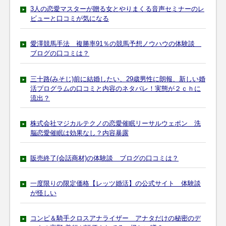
3人の恋愛マスターが贈る女とやりまくる音声セミナーのレ
ビューと口コミが気になる
愛澤競馬手法 複勝率91％の競馬予想ノウハウの体験談
ブログの口コミは？
三十路(みそじ)前に結婚したい、29歳男性に朗報、新しい婚
活プログラムの口コミと内容のネタバレ！実態が２ｃｈに
流出？
株式会社マジカルテクノの恋愛催眠リーサルウェポン 洗
脳恋愛催眠は効果なし？内容暴露
販売終了(会話商材)の体験談 ブログの口コミは？
一度限りの限定価格【レッツ婚活】の公式サイト 体験談
が怪しい
コンピ＆騎手クロスアナライザー アナタだけの秘密のデ