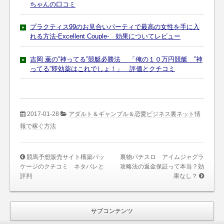
ちゃんの口コミ
プラクティス99のお見合いパーティで最高の女性を手に入
れる方法-Excellent Couple- 効果についてレビュー
吉岡 薫の”神ってる”競艇必勝法 「俺の１０万円競艇 ”神
ってる”即効薬はこれでしょ！」 評価とクチコミ
2017-01-28
アダルト＆ギャンブル＆恋愛ビジネス裏ネット情
報で稼ぐ方法
競馬予想販売サイト構築パッ
裏物パチスロ アイムジャグラ
ケージのクチコミ ネタバレと
攻略法の返金保証って本当？効
評判
果なし？
サブコンテンツ