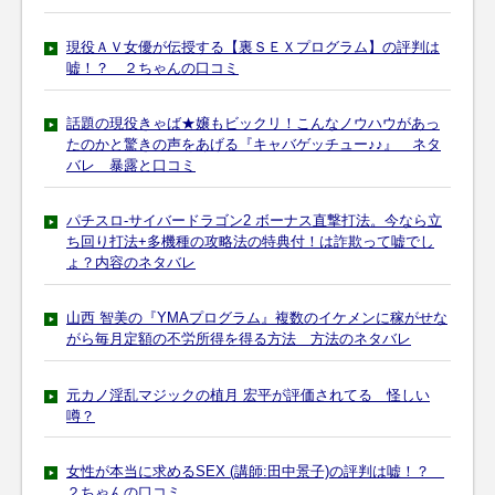
現役ＡＶ女優が伝授する【裏ＳＥＸプログラム】の評判は
嘘！？ ２ちゃんの口コミ
話題の現役きゃば★嬢もビックリ！こんなノウハウがあっ
たのかと驚きの声をあげる『キャバゲッチュー♪♪』 ネタ
バレ 暴露と口コミ
パチスロ-サイバードラゴン2 ボーナス直撃打法。今なら立
ち回り打法+多機種の攻略法の特典付！は詐欺って嘘でし
ょ？内容のネタバレ
山西 智美の『YMAプログラム』複数のイケメンに稼がせな
がら毎月定額の不労所得を得る方法 方法のネタバレ
元カノ淫乱マジックの植月 宏平が評価されてる 怪しい
噂？
女性が本当に求めるSEX (講師:田中景子)の評判は嘘！？
２ちゃんの口コミ