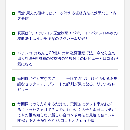
門倉 康夫の復縁したい！を叶える復縁方法は効果なし？内
容暴露
真実は1つ！ホルコン完全制覇！パチンコ・パチスロ本物の
攻略法！はインチキなの？クレームや評判
パチンコ-ぱちんこCR北斗の拳 確変継続打法。今なら立ち
回り打法+多機種の攻略法の特典付！のレビューと口コミが
気になる
毎回同じやり方なのに、、、一晩で2回以上はイカせる不思
議なセックステンプレートの評判が気になる。リアルなレ
ビュー
毎回同じやり方をするだけで、飛躍的にゲット率があが
る！たった２ヵ月で７人のかわいい女の子と即日エッチが
できた誰も知らない新しい合コン攻略法と最速で合コンを
開催する方法 WL-A040の口コミと２ｃｈの噂