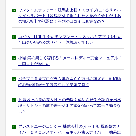
ワンタイムオファー！競馬史上初！スカイプによるリアル
タイムサポート【競馬商材で騙された人を救う会】が【あ
の掲示板】で話題に！評判や口コミは真実なの？
コピペ！LINE出会いテンプレート：スマホとアプリを用い
た出会い術の公式サイト 体験談が怪しい
小城 崇の楽しく稼げる！メールレディー完全マニュアル！
口コミが怪しい
パチプロ育成プログラム年収４００万円の稼ぎ方・封印秒
読み極秘情報って効果なし？暴露ブログ
10歳以上の歳の差女性との恋愛を成功させる会話術★出水
聡－サトシ－の歳の差会話術の返金保証って本当？効果な
し？
プレストエージェンシー 株式会社の[セット版]風俗嬢スナ
イパー＆合コンスナイパー＆キャバ嬢スナイパー 効果に