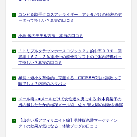
コンピ＆騎手クロスアナライザー アナタだけの秘密のデ
ータって怪しい？真実の口コミ
小島 敏のモテル方法 本当の口コミ
「トリプルクラウンホースロジック２」的中率９３％ 回
収率１６２．３％達成中の超優良ソフトのご案内特典付っ
て怪しい？真実の口コミ
早漏・短小を革命的に克服する CICISBEO法は詐欺って
嘘でしょ？内容のネタバレ
メール術～■メールだけで女性達を虜にする 鈴木真梨子の
男の超したたか的極秘メール術 佐々 賢太郎の経歴を暴露
【出会い系アフィリエイト編】男性版恋愛マーケティン
グ！の効果が気になる！体験ブログの口コミ