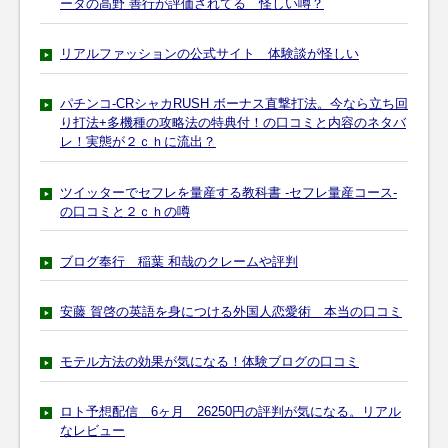
ータの高野 善行が評価されてる 怪しい噂？
リアルファッションの公式サイト 体験談が怪しい
パチンコ-CRシャカRUSH ボーナス直撃打法。今なら立ち回
り打法+多機種の攻略法の特典付！の口コミと内容のネタバ
レ！実態が２ｃｈに流出？
ツイッターでセフレを量産する教科書 -セフレ量産コース-
の口コミと２ｃｈの噂
ブログ奉行 稲葉 和哉のクレームや評判
安藤 賀啓の英語を身につける外国人恋愛術 本当の口コミ
モテル方法の効果が気になる！体験ブログの口コミ
ロト予想配信 6ヶ月 26250円の評判が気になる。リアル
なレビュー