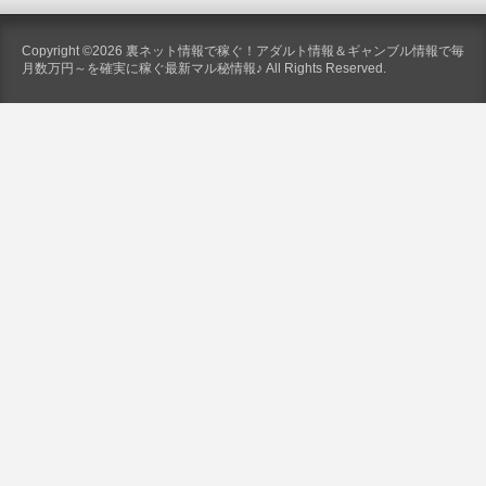
Copyright ©2026 裏ネット情報で稼ぐ！アダルト情報＆ギャンブル情報で毎
月数万円～を確実に稼ぐ最新マル秘情報♪ All Rights Reserved.