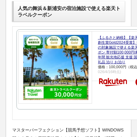
人気の舞浜＆新浦安の宿泊施設で使える楽天ト
ラベルクーポン
【ふるさと納税】【楽
創生賞Gold2024受
の対象施設で使える楽
ポン 寄付額100,000
年間 観光地応援 支援 
礼品 泊り お泊り
価格：100,000円（税
026/4/16時点)
マスターパーフェクション【競馬予想ソフト】WINDOWS