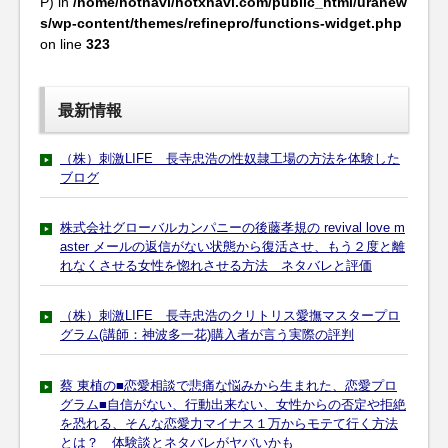
P) in
/home/hotnavi/hotxnavi.com/public_html/uranew
s/wp-content/themes/refinepro/functions-widget.php
on line
323
最新情報
（株）刺激LIFE 長寺忠浩の性奴隷工場の方法を体験した
ブログ
株式会社グローバルカンパニーの後藤孝規の revival love m
aster メールの返信がない状態から復活させ、もう２度と離
れなくさせる女性を惚れさせる方法 ネタバレと評価
（株）刺激LIFE 長寺忠浩のクリトリス愛撫マスタープロ
グラム(講師：神波多一花)購入者が言う実際の評判
蔡 東植の■恋愛相談で悲痛な悩みから生まれた、恋愛プロ
グラム■自信がない、行動出来ない、女性からの否定や拒絶
を恐れる、そんな恋愛力マイナス１万からモテて行く方法
とは？ 体験談とネタバレがヤバいかも