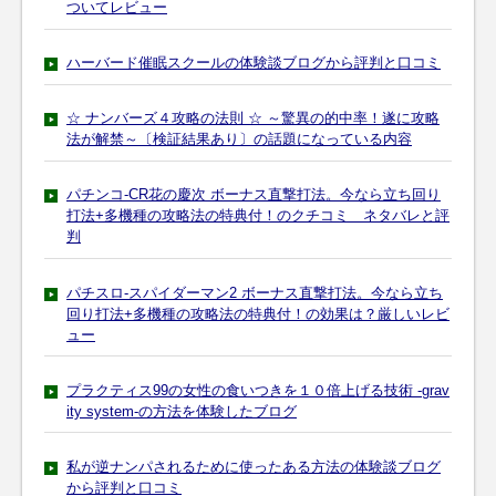
ついてレビュー
ハーバード催眠スクールの体験談ブログから評判と口コミ
☆ ナンバーズ４攻略の法則 ☆ ～驚異の的中率！遂に攻略
法が解禁～〔検証結果あり〕の話題になっている内容
パチンコ-CR花の慶次 ボーナス直撃打法。今なら立ち回り
打法+多機種の攻略法の特典付！のクチコミ ネタバレと評
判
パチスロ-スパイダーマン2 ボーナス直撃打法。今なら立ち
回り打法+多機種の攻略法の特典付！の効果は？厳しいレビ
ュー
プラクティス99の女性の食いつきを１０倍上げる技術 -grav
ity system-の方法を体験したブログ
私が逆ナンパされるために使ったある方法の体験談ブログ
から評判と口コミ