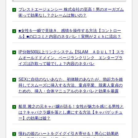
プレストエージェンシー 株式会社の至高！男のオーガズム
術って効果なし？クレームは無いの？
■女性を一瞬で見抜き、感情を操作する方法【コントロー
ル】■の口コミと内容のネタバレ！実態が２ｃｈに流出？
IP分散500以上リンクシステム【SLAM ＡＤＵＬＴ】スラ
ムオールドドメイン、ページランクリンク エンタープラ
イズは詐欺って嘘でしょ？内容のネタバレ
SEXに自信のないあなた、初体験のあなたが、勃起力を維
持してスムーズに挿入する方法、童貞卒業、脱素人童貞の
ための、挿入・合体マニュアルのネタバレと効果を暴露
船見 雅之の元キャバ嬢が語る！女性が魅力を感じる男性と
は？キャバクラ嬢を落とし虜にする方法【キャバゲッチュ
ー】の効果は嘘？
憧れの彼のハートをグイグイ引き寄せる！男心に効果絶