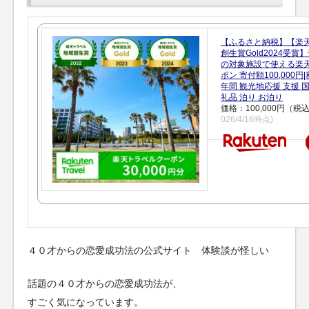
【ふるさと納税】【楽
創生賞Gold2024受
の対象施設で使える楽
ポン 寄付額100,000
年間 観光地応援 支援 
礼品 泊り お泊り
価格：100,000円（税
026/4/16時点)
４０才からの恋愛成功法の公式サイト 体験談が怪しい
話題の４０才からの恋愛成功法が、
すごく気になっています。