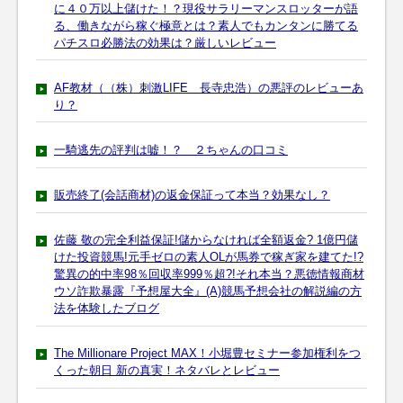
に４０万以上儲けた！？現役サラリーマンスロッターが語
る、働きながら稼ぐ極意とは？素人でもカンタンに勝てる
パチスロ必勝法の効果は？厳しいレビュー
AF教材（（株）刺激LIFE 長寺忠浩）の悪評のレビューあ
り？
一騎逃先の評判は嘘！？ ２ちゃんの口コミ
販売終了(会話商材)の返金保証って本当？効果なし？
佐藤 敬の完全利益保証!儲からなければ全額返金? 1億円儲
けた投資競馬!元手ゼロの素人OLが馬券で稼ぎ家を建てた!?
驚異の的中率98％回収率999％超?!それ本当？悪徳情報商材
ウソ詐欺暴露『予想屋大全』(A)競馬予想会社の解説編の方
法を体験したブログ
The Millionare Project MAX！小堀豊セミナー参加権利をつ
くった朝日 新の真実！ネタバレとレビュー