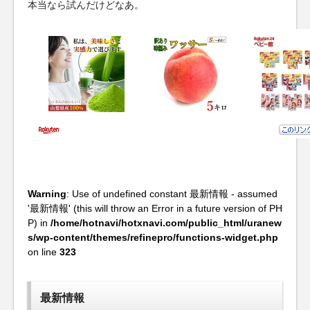
本当なら試んだけどなあ。
Warning
: Use of undefined constant 最新情報 - assumed
'最新情報' (this will throw an Error in a future version of PH
P) in
/home/hotnavi/hotxnavi.com/public_html/uranew
s/wp-content/themes/refinepro/functions-widget.php
on line
323
最新情報