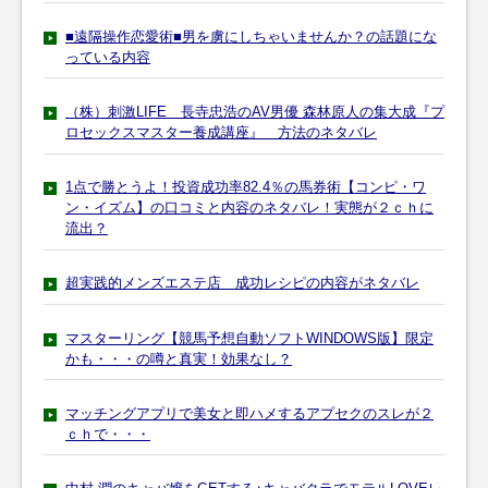
■遠隔操作恋愛術■男を虜にしちゃいませんか？の話題にな
っている内容
（株）刺激LIFE 長寺忠浩のAV男優 森林原人の集大成『プ
ロセックスマスター養成講座』 方法のネタバレ
1点で勝とうよ！投資成功率82.4％の馬券術【コンピ・ワ
ン・イズム】の口コミと内容のネタバレ！実態が２ｃｈに
流出？
超実践的メンズエステ店 成功レシピの内容がネタバレ
マスターリング【競馬予想自動ソフトWINDOWS版】限定
かも・・・の噂と真実！効果なし？
マッチングアプリで美女と即ハメするアプセクのスレが２
ｃｈで・・・