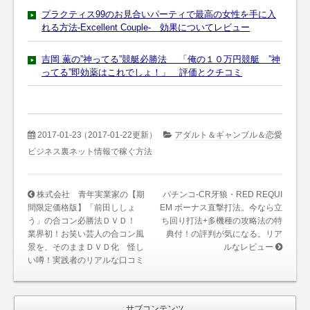
プラクティス99のお見合いパーティで最高の女性を手に入
れる方法-Excellent Couple- 効果についてレビュー
吉岡 薫の”神ってる”競艇必勝法 「俺の１０万円競艇 ”神
ってる”即効薬はこれでしょ！」 評価とクチコミ
2017-01-23
（2017-01-22更新）
アダルト＆ギャンブル＆恋愛
ビジネス裏ネット情報で稼ぐ方法
株式会社 青年実業家の【期
パチンコ-CR牙狼・RED REQUI
間限定価格版】「前田ししょ
EM ボーナス直撃打法。今なら立
う」の合コン必勝法ＤＶＤ！
ち回り打法+多機種の攻略法の特
業界初！お笑い芸人の合コン風
典付！の評判が気になる。リア
景を、そのままＤＶＤ化 怪し
ルなレビュー
い噂！実践者のリアルな口コミ
サブコンテンツ