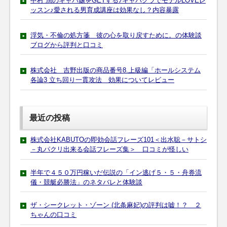
中村 潤のキャバ嬢をGETする♪キャバクラでモテルLOVEレ
ッスン♪愛される男育成講座は効果なし？内容暴露
浮気・不倫の処方箋 彼の心を取り戻すために。の体験談
ブログから評判と口コミ
株式会社 吉野出版の商品番号8.上級編「ホールシステム
各論3 立ち回り一貫攻法 効果についてレビュー
最近の投稿
株式会社KABUTOの即効会話フレーズ101＜出水聡－サトシ
－丸パクリ出来る会話フレーズ集＞ 口コミが怪しい
半年で４５０万円稼いだ伝説の「イン逃げ５・５・舟券流
儀・競艇必勝法」のネタバレと体験談
ザ・シークレット・ゾーン (北条麻妃)の評判は嘘！？ ２
ちゃんの口コミ