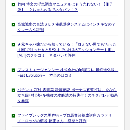
竹内 博文の浮気調査マニュアルはもう売れない！【冊子
版】 ２ちゃんねるでネタバレ！？
高城誠史の合法ＳＥＸ催眠誘導システムはインチキなの？
クレームや評判
★元キャバ嬢だから知っている！「冴えない男でも“たった
１回”で狙った女とSEXまでいける5アクションデート術」
[M.T]のクチコミ ネタバレと評判
プレストエージェンシー 株式会社の[c]寝フレ 最終進化版～
Fast Evolution～ 本当の口コミ
パチンコ-CR中森明菜 歌姫伝説 ボーナス直撃打法。今なら
立ち回り打法+多機種の攻略法の特典付！のネタバレと効果
を暴露
ファイブレッグス馬券術＋プロ馬券師養成講座カヴァリ
ノ・ロッソの藍谷 徳正さん 経歴と評判