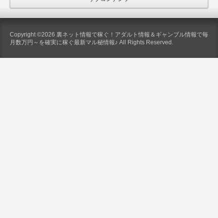
Copyright ©2026 裏ネット情報で稼ぐ！アダルト情報＆ギャンブル情報で毎
月数万円～を確実に稼ぐ最新マル秘情報♪ All Rights Reserved.