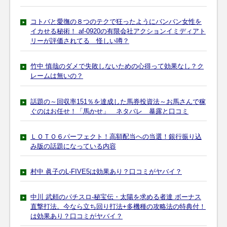
コトバと愛撫の８つのテクで狂ったようにバンバン女性を
イカせる秘術！ af-0920の有限会社アクションイミディアト
リーが評価されてる 怪しい噂？
竹中 慎哉のダメで失敗しないための心得って効果なし？ク
レームは無いの？
話題の～回収率151％を達成した馬券投資法～お馬さんで稼
ぐのはお任せ！「馬かせ」 ネタバレ 暴露と口コミ
ＬＯＴＯ６パーフェクト！高額配当への当選！銀行振り込
み版の話題になっている内容
村中 眞子のL-FIVE5は効果あり？口コミがヤバイ？
中川 武頼のパチスロ-秘宝伝・太陽を求める者達 ボーナス
直撃打法。今なら立ち回り打法+多機種の攻略法の特典付！
は効果あり？口コミがヤバイ？