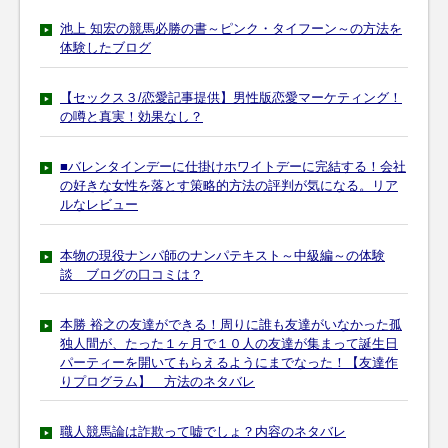
池上 知宏の競馬必勝の書～ピンク・タイフーン～の方法を
体験したブログ
【セックス３/恋愛記事提供】男性版恋愛マーケティング！
の噂と真実！効果なし？
■バレンタインデーに仕掛けホワイトデーに完結する！会社
の好きな女性を落とす策略的方法の評判が気になる。リア
ルなレビュー
本物の現役ナンパ師のナンパテキスト～中級編～の体験
談 ブログの口コミは？
本勝 裕之の友達ができる！周りに誰も友達がいなかった孤
独人間が、たった１ヶ月で１０人の友達が集まって誕生日
パーティーを開いてもらえるようにまでなった！【友達作
りプログラム】 方法のネタバレ
職人競馬論は詐欺って嘘でしょ？内容のネタバレ