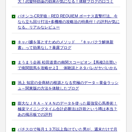
大！恋愛特効薬の効果が気になる！体験ブログの口コミ
パチンコ-CR牙狼・RED REQUIEM ボーナス直撃打法。今
なら立ち回り打法+多機種の攻略法の特典付！の評判が気に
なる。リアルなレビュー
キャバ嬢を落とすためのメソッド 『キャバクラ解体新
書』って効果なし？暴露ブログ
まうまう企画 松田道貴の南関スコーピオン【馬複2点買い
で南関競馬を攻略せよ】 体験談とネタバレがヤバいかも
池上 知宏の全商材の根源となる究極のデータ～黄金ラッシ
ュ～関東版の方法を体験したブログ
膨大なＪＲＡ－ＶＡＮのデータを使った最強安心馬券術！
極楽マイニングタイム合計必勝法は詐欺という噂は本当？
あの掲示板での評判
パチスロで毎月１３万以上負けていた男が、週末だけで月