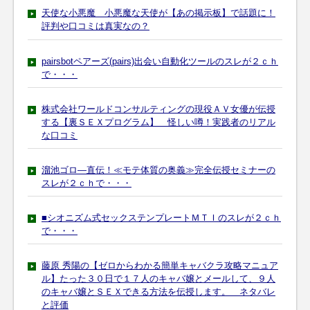
天使な小悪魔 小悪魔な天使が【あの掲示板】で話題に！
評判や口コミは真実なの？
pairsbotペアーズ(pairs)出会い自動化ツールのスレが２ｃｈ
で・・・
株式会社ワールドコンサルティングの現役ＡＶ女優が伝授
する【裏ＳＥＸプログラム】 怪しい噂！実践者のリアル
な口コミ
溜池ゴロ―直伝！≪モテ体質の奥義≫完全伝授セミナーの
スレが２ｃｈで・・・
■シオニズム式セックステンプレートＭＴＩのスレが２ｃｈ
で・・・
藤原 秀陽の【ゼロからわかる簡単キャバクラ攻略マニュア
ル】たった３０日で１７人のキャバ嬢とメールして、９人
のキャバ嬢とＳＥＸできる方法を伝授します。 ネタバレ
と評価