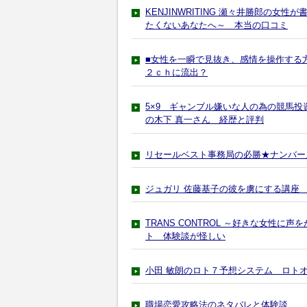
KENJINWRITING 瀬々井勝郎の
たくないあなたへ～ 本当の口コミ
■女性を一瞬で見抜き、感情を操作する
２ｃｈに流出？
5×9 ギャンブル嫌いな人の為の競
の木下 真一さん 経歴と評判
リセールベスト事務局の必勝★ナンバー
ジュガリ 佐藤基子の彼を虜にする講座
TRANS CONTROL ～好きな女性
ト 体験談が怪しい
小田 敏朗のロト７予想システム ロト
職場恋愛攻略法のネタバレと体験談