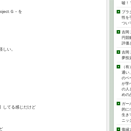
嘘！
ect.Ｇ－を
プラ
性を手
つい
吉岡
円競
評価
怪しい。
吉岡
夢投
（有
通い
のペ
が学
の人
めの
ガー
】してる感じだけど
的に
生き
ニッ
ど
復縁