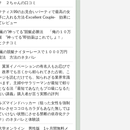
？ ２ちゃんの口コミ
クティス99のお見合いパーティで最高の女
に入れる方法-Excellent Couple- 効果に
てレビュー
 薫の”神ってる”競艇必勝法 「俺の１０万
艇 ”神ってる”即効薬はこれでしょ！」
とクチコミ
 薫の競艇ナイターレースで１０００万円
資法 方法のネタバレ
）翼算イノベーションの有名人もお忍びで
、政界でも古くから頼られてきた占術。こ
ージを読むだけでも、知られざる業界常識
べます。主婦やサラリーマンが最短で頼り
となる法『最短であなたもプロ級になるた
占い講義』購入者が言う実際の評判
ルズマインドハッカー（狙った女性を強制
ホレさせココロもカラダもあなた無しでは
ていけない状態にさせる禁断の依存化テク
ク）のネタバレと体験談
大学オンライン 男性版 1ヶ月間無料メ