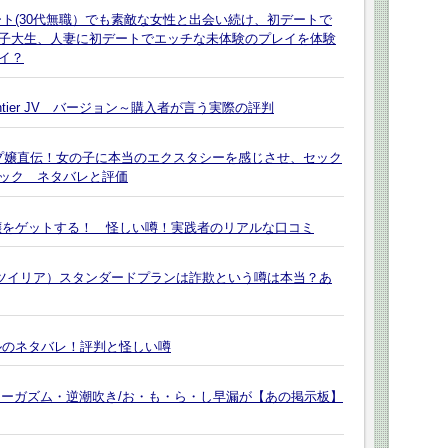
ト(30代無職）でも素敵な女性と出会い続け、初デートで
子大生、人妻に初デートでエッチな未体験のプレイを体験
イ？
ontier JV バージョン～購入者が言う実際の評判
1ソープ嬢直伝！女の子に本当のエクスタシーを感じさせ、セック
ック ネタバレと評価
嬢をゲットする！ 怪しい噂！実践者のリアルな口コミ
ilia（ツイリア）スタンダードプランは詐欺という噂は本当？あ
ルのネタバレ！評判と怪しい噂
オーガズム・逆潮吹き/お・も・ら・し早漏が【あの掲示板】