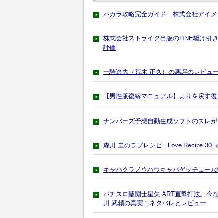
バカラ攻略完全ガイド 株式会社アイメ
株式会社ストライク出版のLINE駆け
評価
一騎逃先（荒木 正久）の悪評のレビュ
【男性版復縁マニュアル】よりを戻す復
ナンバーズ予想自動生成ソフトのスレが
森川 圭のラブレシピ ~Love Recipe 3
キャバクラノウハウキャバゲッチュー♪
パチスロ聖闘士星矢 ART直撃打法。今
川 武頼の真実！ネタバレとレビュー