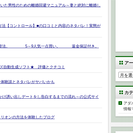
女性が書いた男性のための離婚回避マニュアル～妻と絶対に離婚し
方法【コントロール】■の口コミと内容のネタバレ！実態が
馬投資法。 5～9人気一点買い。 返金保証付き。
ア
ズ自動生成ソフト★ 評価とクチコミ
ア
ー
 体験談とネタバレがヤバいかも
カ
カ
イ
に声をかけ誘い出しデートをし告白するまでの流れ～の公式サイ
ブ
アダ
情報
オリオンの方法を体験したブログ