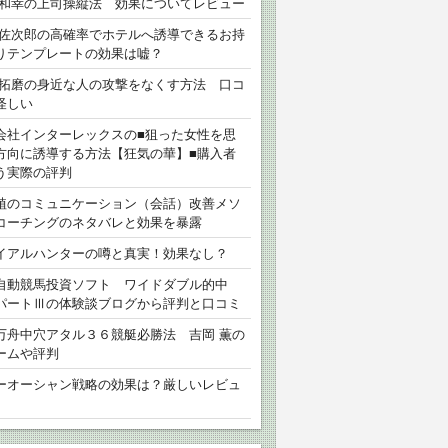
 和幸の上司操縦法 効果についてレビュー
 佐次郎の高確率でホテルへ誘導できるお持
りテンプレートの効果は嘘？
 拓磨の身近な人の攻撃をなくす方法 口コ
怪しい
会社インターレックスの■狙った女性を思
方向に誘導する方法【狂気の華】■購入者
う実際の評判
植のコミュニケーション（会話）改善メソ
コーチングのネタバレと効果を暴露
イアルハンターの噂と真実！効果なし？
自動競馬投資ソフト ワイドダブル的中
パートⅢの体験談ブログから評判と口コミ
万舟中穴アタル３６競艇必勝法 吉岡 薫の
ームや評判
ーオーシャン戦略の効果は？厳しいレビュ