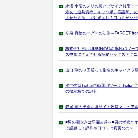
永沼 幸昭のノリの悪いブサイク貧乏ニー
処女に道具責め。キャバ嬢、看護師、女
させた方法。は効果あり？口コミがヤバ
今泉 真徳のマグマの法則～TARGET fr
株式会社MELLIDIONの指名率No.
ス中毒にさえさせる極秘セックステクニ
山口 剛の３回通って指名のキャバクラ
次世代型Twitter自動運用ツール Tw
の掲示板での評判
寺尾 進の出会い系サイト攻略マニュア
■男の潮吹きは早漏改善へ■男の潮吹き
で話題に！評判や口コミは真実なの？