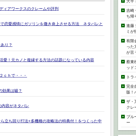
大平
ディアワークスのクレームや評判
吉崎
ち帰
引きで恋愛感情にガソリンを撒き炎上させる方法 ネタバレと
進藤
ミが
有限
ーあり？
った
が言
活愛！元カノと復縁する方法の話題になっている内容
蔡東
ッド
２ｃｈで・・・
トラ
完全
0~の効果は嘘？
版！
ザ・
の内容がネタバレ
クレ
ブル
なら立ち回り打法+多機種の攻略法の特典付！をつくった中
ー