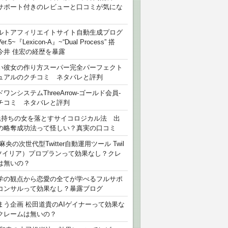
サポート付きのレビューと口コミが気にな
ルトアフィリエイトサイト自動生成プログ
r.5~『Lexicon-A』~“Dual Process” 搭
今井 佳宏の経歴を暴露
い彼女の作り方スーパー完全パーフェクト
ュアルのクチコミ ネタバレと評判
ワンシステムThreeArrow-ゴールド会員-
チコミ ネタバレと評判
氏持ちの女を落とすサイコロジカル法 出
の略奪成功法って怪しい？真実の口コミ
麻央の次世代型Twitter自動運用ツール Twil
（ツイリア）プロプランって効果なし？クレ
は無いの？
学の観点から恋愛の全てが学べるフルサポ
コンサルって効果なし？暴露ブログ
まう企画 松田道貴のAIゲイナーって効果な
クレームは無いの？