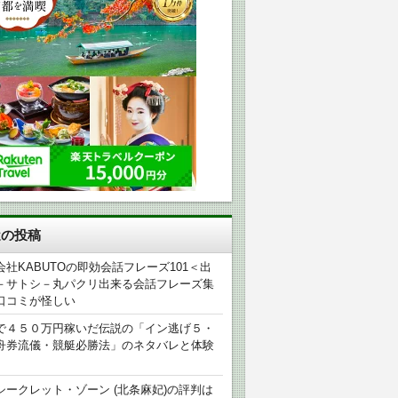
近の投稿
会社KABUTOの即効会話フレーズ101＜出
－サトシ－丸パクリ出来る会話フレーズ集
口コミが怪しい
で４５０万円稼いだ伝説の「イン逃げ５・
舟券流儀・競艇必勝法」のネタバレと体験
シークレット・ゾーン (北条麻妃)の評判は