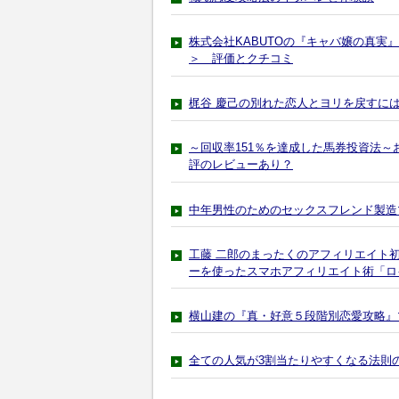
株式会社KABUTOの『キャバ嬢の真実
＞ 評価とクチコミ
梶谷 慶己の別れた恋人とヨリを戻すに
～回収率151％を達成した馬券投資法～
評のレビューあり？
中年男性のためのセックスフレンド製造
工藤 二郎のまったくのアフィリエイト初
ーを使ったスマホアフィリエイト術「ロ
横山建の『真・好意５段階別恋愛攻略』マス
全ての人気が3割当たりやすくなる法則