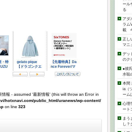
ール
る
アダ
ラムVe
載 
正し
マニ
デッド
のク
●彼
水聡
本間 
ia
新情報 - assumed '最新情報' (this will throw an Error in
ーム
vi/hotxnavi.com/public_html/uranews/wp-content/
心理
hp
on line
323
ート
まう
し？