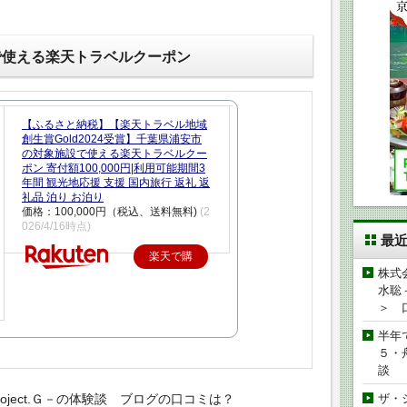
で使える楽天トラベルクーポン
【ふるさと納税】【楽天トラベル地域
創生賞Gold2024受賞】千葉県浦安市
の対象施設で使える楽天トラベルクー
ポン 寄付額100,000円|利用可能期間3
年間 観光地応援 支援 国内旅行 返礼 返
礼品 泊り お泊り
価格：100,000円（税込、送料無料)
(2
026/4/16時点)
最
楽天で購
株式
入
水聡
＞ 
半年
５・
談
oject.Ｇ－の体験談 ブログの口コミは？
ザ・