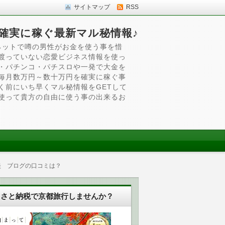
サイトマップ
RSS
確実に稼ぐ最新マル秘情報♪
ネットで噂の男性がお金を使う事を惜
渡っていない恋愛ビジネス情報を使っ
・パチンコ・パチスロや一発で大金を
毎月数万円～数十万円を確実に稼ぐ事
く前にいち早くマル秘情報をGETして
使って貴方の自由に使う事の出来るお
験談 ブログの口コミは？
るさと納税で京都旅行しませんか？