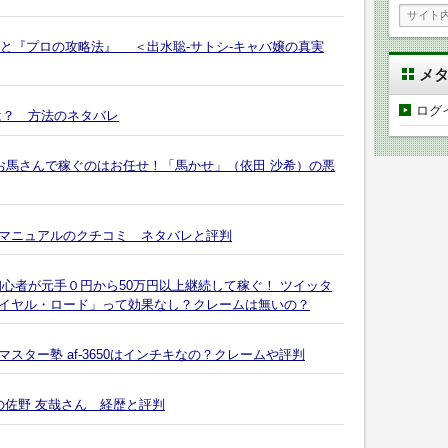
』と『プロの攻略法』 ＜出水聡‐サトシ-キャバ嬢の真実
メ
ログ
は？ 方法のネタバレ
お馬さんで稼ぐのはお任せ！「馬かせ」（依田 沙希）の悪
マニュアルのクチコミ ネタバレと評判
心者が元手０円から50万円以上継続して稼ぐ！ ツイッタ
イヤル・ロード」って効果なし？クレームは無いの？
ター塾 af-3650はインチキなの？クレームや評判
の佐野 友哉さん 経歴と評判