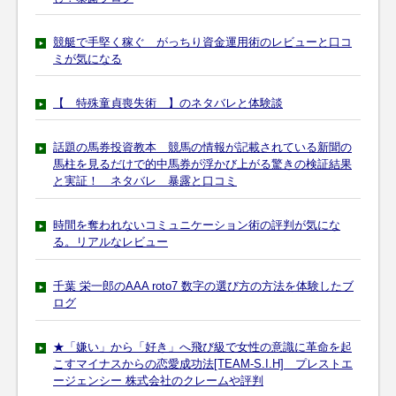
競艇で手堅く稼ぐ がっちり資金運用術のレビューと口コ
ミが気になる
【 特殊童貞喪失術 】のネタバレと体験談
話題の馬券投資教本 競馬の情報が記載されている新聞の
馬柱を見るだけで的中馬券が浮かび上がる驚きの検証結果
と実証！ ネタバレ 暴露と口コミ
時間を奪われないコミュニケーション術の評判が気にな
る。リアルなレビュー
千葉 栄一郎のAAA roto7 数字の選び方の方法を体験したブ
ログ
★「嫌い」から「好き」へ飛び級で女性の意識に革命を起
こすマイナスからの恋愛成功法[TEAM-S.I.H] プレストエ
ージェンシー 株式会社のクレームや評判