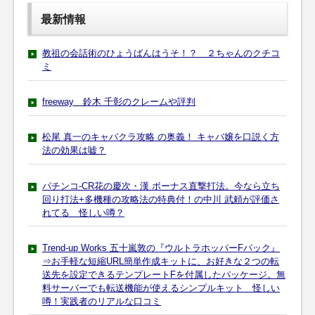
最新情報
教祖の会話術のひょうばんはうそ！？ ２ちゃんのクチコ
ミ
freeway 鈴木 千彰のクレームや評判
松尾 真一のキャバクラ攻略 の奥義！ キャバ嬢を口説く方
法の効果は嘘？
パチンコ-CR花の慶次・漢 ボーナス直撃打法。今なら立ち
回り打法+多機種の攻略法の特典付！の中川 武頼が評価さ
れてる 怪しい噂？
Trend-up Works 五十嵐敦の『ウルトラホッパーFパック』
⇒お手軽な短縮URL簡単作成キットに、お好きな２つの転
送先を設定できるテンプレートFを付属したパッケージ。無
料サーバーでも転送機能が使えるシンプルキット 怪しい
噂！実践者のリアルな口コミ