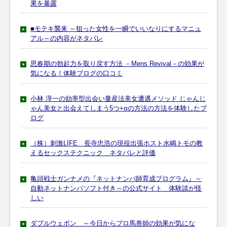
果を暴露
■モテキ襲来 ～狙った女性を一瞬でいいなりにするマニュ
アル～の内容がネタバレ
思春期の勃起力を取り戻す方法 －Mens Revival－の効果が
気になる！体験ブログの口コミ
小林 淳一の効率型出会い量産法美女遭遇メソッド じゃんじ
ゃん美女と出会えてしまう5つ+αの方法の方法を体験したブ
ログ
（株）刺激LIFE 長寺忠浩の現役出張ホスト水嶋トモの教
えるセックステクニック ネタバレと評価
亀頭戦士ガンナメの『ネットナンパ師育成プログラム』～
自動ネットナンパソフト付き～の公式サイト 体験談が怪
しい
ダブルウェポン ～今日からプロ馬券師の効果が気にな