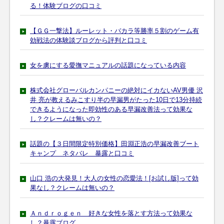
る！体験ブログの口コミ
【ＧＧ一撃法】ルーレット・バカラ等勝率５割のゲーム有
効戦法の体験談ブログから評判と口コミ
女を虜にする愛撫マニュアルの話題になっている内容
株式会社グローバルカンパニーの絶対にイカないAV男優 沢
井 亮が教えるみこすり半の早漏男がたった10日で13分持続
できるようになった即効性のある早漏改善法って効果な
し？クレームは無いの？
話題の【３日間限定特別価格】田淵正浩の早漏改善ブート
キャンプ ネタバレ 暴露と口コミ
山口 浩の大発見！大人の女性の恋愛法！[お試し版]って効
果なし？クレームは無いの？
Ａｎｄｒｏｇｅｎ 好きな女性を落とす方法って効果な
し？暴露ブログ