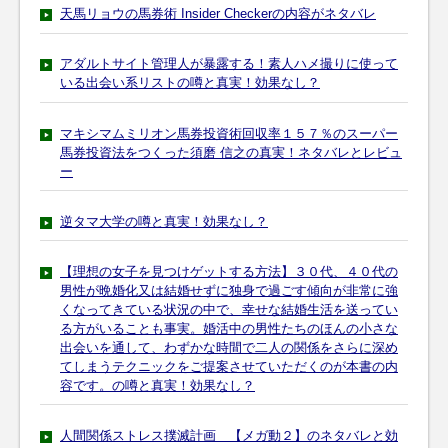
天馬リョウの馬券術 Insider Checkerの内容がネタバレ
アダルトサイト管理人が暴露する！素人ハメ撮りに使って
いる出会い系リストの噂と真実！効果なし？
マキシマムミリオン馬券投資術回収率１５７％のスーパー
馬券投資法をつくった須磨 信之の真実！ネタバレとレビュ
ー
逆タマ大学の噂と真実！効果なし？
【理想の女子を見つけゲットする方法】３０代、４０代の
男性が晩婚化又は結婚せずに独身で過ごす傾向が非常に強
くなってきている状況の中で、幸せな結婚生活を送ってい
る方がいることも事実。婚活中の男性たちのほんの小さな
出会いを通して、わずかな時間で二人の関係をさらに深め
てしまうテクニックをご提案させていただくのが本書の内
容です。の噂と真実！効果なし？
人間関係ストレス撲滅計画 【メガ動２】のネタバレと効