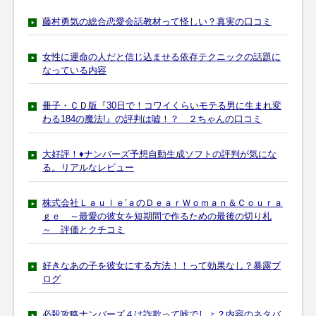
藤村勇気の総合恋愛会話教材って怪しい？真実の口コミ
女性に運命の人だと信じ込ませる依存テクニックの話題に
なっている内容
冊子・ＣＤ版『30日で！コワイくらいモテる男に生まれ変
わる184の魔法!』の評判は嘘！？ ２ちゃんの口コミ
大好評！♦ナンバーズ予想自動生成ソフトの評判が気にな
る。リアルなレビュー
株式会社Ｌａｕｌｅ’ａのＤｅａｒＷｏｍａｎ＆Ｃｏｕｒａ
ｇｅ ～最愛の彼女を短期間で作るための最後の切り札
～ 評価とクチコミ
好きなあの子を彼女にする方法！！って効果なし？暴露ブ
ログ
必殺攻略ナンバーズ４は詐欺って嘘でしょ？内容のネタバ