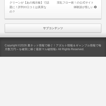
クリーンが【あの掲示板】で話
淫乱フロー術！の公式サイト
題に！評判や口コミは真実な
体験談が怪しい
の？
サブコンテンツ
Copyright ©2026 裏ネット情報で稼ぐ！アダルト情報＆ギャンブル情報で毎
月数万円～を確実に稼ぐ最新マル秘情報♪ All Rights Reserved.