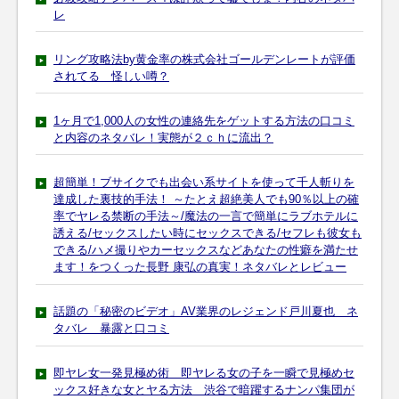
レ
リング攻略法by黄金率の株式会社ゴールデンレートが評価
されてる 怪しい噂？
1ヶ月で1,000人の女性の連絡先をゲットする方法の口コミ
と内容のネタバレ！実態が２ｃｈに流出？
超簡単！ブサイクでも出会い系サイトを使って千人斬りを
達成した裏技的手法！ ～たとえ超絶美人でも90％以上の確
率でヤレる禁断の手法～/魔法の一言で簡単にラブホテルに
誘える/セックスしたい時にセックスできる/セフレも彼女も
できる/ハメ撮りやカーセックスなどあなたの性癖を満たせ
ます！をつくった長野 康弘の真実！ネタバレとレビュー
話題の「秘密のビデオ」AV業界のレジェンド戸川夏也 ネ
タバレ 暴露と口コミ
即ヤレ女一発見極め術 即ヤレる女の子を一瞬で見極めセ
ックス好きな女とヤる方法 渋谷で暗躍するナンパ集団が