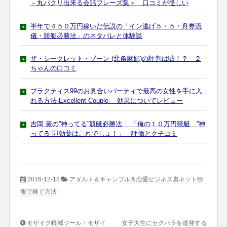
－丸パクリ出来る会話フレーズ集＞ 口コミが怪しい
半年で４５０万円稼いだ伝説の「イン逃げ５・５・舟券流
儀・競艇必勝法」のネタバレと体験談
ザ・シークレット・ゾーン (北条麻妃)の評判は嘘！？ ２
ちゃんの口コミ
プラクティス99のお見合いパーティで最高の女性を手に入
れる方法-Excellent Couple- 効果についてレビュー
吉岡 薫の”神ってる”競艇必勝法 「俺の１０万円競艇 ”神
ってる”即効薬はこれでしょ！」 評価とクチコミ
2016-12-18
アダルト＆ギャンブル＆恋愛ビジネス裏ネット情
報で稼ぐ方法
モザイク軽減ツール・モザイ
女子大生にセクハラを連発する