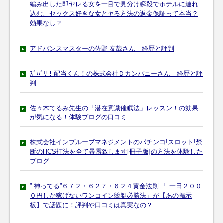
編み出した即ヤレる女を一目で見分け瞬殺でホテルに連れ
込む、セックス好きな女とヤる方法の返金保証って本当？
効果なし？
アドバンスマスターの佐野 友哉さん 経歴と評判
ｽﾞﾊﾞﾘ！配当くん！の株式会社Ｄカンパニーさん 経歴と評
判
佐々木てるみ先生の「潜在意識催眠法」レッスン！の効果
が気になる！体験ブログの口コミ
株式会社インプルーブマネジメントのパチンコ!スロット!禁
断のHCS打法を全て暴露致します[冊子版]の方法を体験した
ブログ
” 神ってる”６７２・６２７・６２４黄金法則 「 一日２００
０円しか稼げないワンコイン競艇必勝法」が【あの掲示
板】で話題に！評判や口コミは真実なの？