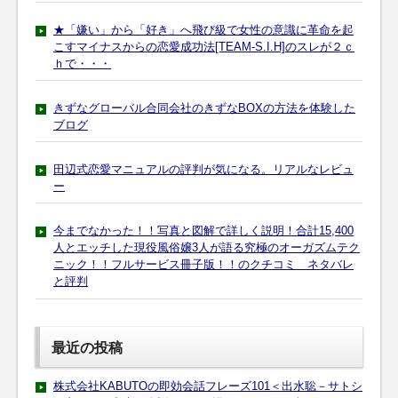
★「嫌い」から「好き」へ飛び級で女性の意識に革命を起
こすマイナスからの恋愛成功法[TEAM-S.I.H]のスレが２ｃ
ｈで・・・
きずなグローバル合同会社のきずなBOXの方法を体験した
ブログ
田辺式恋愛マニュアルの評判が気になる。リアルなレビュ
ー
今までなかった！！写真と図解で詳しく説明！合計15,400
人とエッチした現役風俗嬢3人が語る究極のオーガズムテク
ニック！！フルサービス冊子版！！のクチコミ ネタバレ
と評判
最近の投稿
株式会社KABUTOの即効会話フレーズ101＜出水聡－サトシ