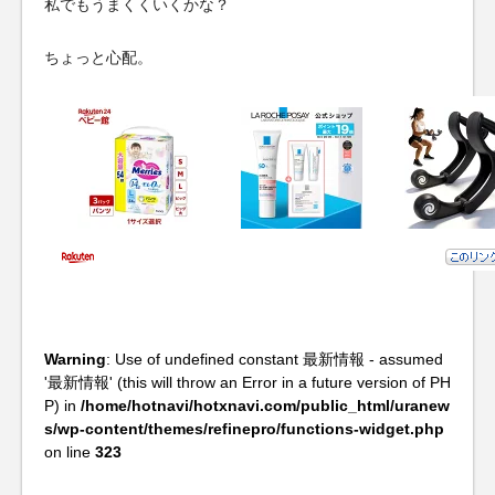
私でもうまくくいくかな？
ちょっと心配。
Warning
: Use of undefined constant 最新情報 - assumed
'最新情報' (this will throw an Error in a future version of PH
P) in
/home/hotnavi/hotxnavi.com/public_html/uranew
s/wp-content/themes/refinepro/functions-widget.php
on line
323