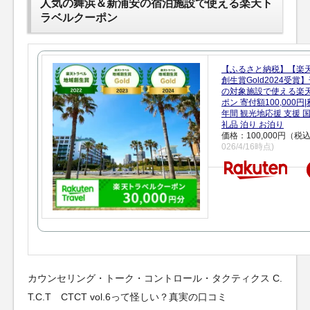
人気の舞浜＆新浦安の宿泊施設で使える楽天ト
ラベルクーポン
【ふるさと納税】【楽
創生賞Gold2024受
の対象施設で使える楽
ポン 寄付額100,000
年間 観光地応援 支援 
礼品 泊り お泊り
価格：100,000円（税
026/4/16時点)
カウンセリング・トーク・コントロール・タクティクス C.
T.C.T CTCT vol.6って怪しい？真実の口コミ