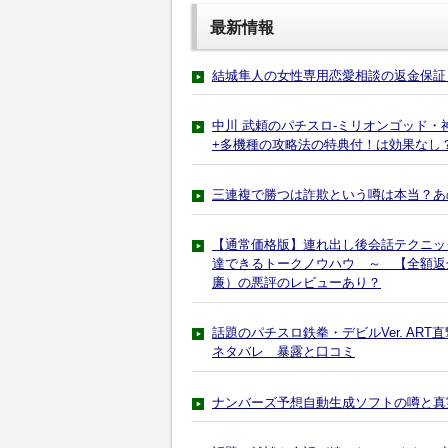
最新情報
結城隼人の女性専用恋愛相談の返金保証
中川 武頼のパチスロ-ミリオンゴッド・神
+多機種の攻略法の特典付！は効果なし
三連複で勝つは詐欺という噂は本当？あ
【通常価格版】連れ出し後会話テクニック
達できるトークノウハウ ～ 【全額返金
廉）の悪評のレビューあり？
話題のパチスロ鉄拳・デビルVer. A
ネタバレ 暴露と口コミ
ナンバーズ予想自動生成ソフトの噂と真