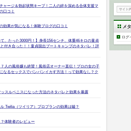
チャージ＆勃起状態キープ！二人の絆を深める合体支援マ
の口コミ
の効果が気になる！体験ブログの口コミ
メ
ログ
、たった3000円！】身長156センチ、体重46キロの童貞
エ系と付き合った！！童貞脱出ブートキャンプのネタバレ！評
１７人の風俗嬢も絶賛！風俗店オーナー直伝！プロの女の子
になるセックスでバンバンイカす方法！って効果なし？ク
マッスルペニスになった方法のネタバレと効果を暴露
ール Twilia（ツイリア）プロプランの効果は嘘？
う？体験者のレビュー