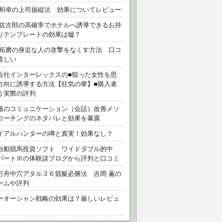
 和幸の上司操縦法 効果についてレビュー
 佐次郎の高確率でホテルへ誘導できるお持
りテンプレートの効果は嘘？
 拓磨の身近な人の攻撃をなくす方法 口コ
怪しい
会社インターレックスの■狙った女性を思
方向に誘導する方法【狂気の華】■購入者
う実際の評判
植のコミュニケーション（会話）改善メソ
コーチングのネタバレと効果を暴露
イアルハンターの噂と真実！効果なし？
自動競馬投資ソフト ワイドダブル的中
パートⅢの体験談ブログから評判と口コミ
万舟中穴アタル３６競艇必勝法 吉岡 薫の
ームや評判
ーオーシャン戦略の効果は？厳しいレビュ