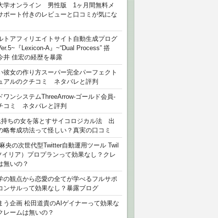
大学オンライン 男性版 1ヶ月間無料メ
サポート付きのレビューと口コミが気にな
ルトアフィリエイトサイト自動生成プログ
r.5~『Lexicon-A』~“Dual Process” 搭
今井 佳宏の経歴を暴露
い彼女の作り方スーパー完全パーフェクト
ュアルのクチコミ ネタバレと評判
ワンシステムThreeArrow-ゴールド会員-
チコミ ネタバレと評判
氏持ちの女を落とすサイコロジカル法 出
の略奪成功法って怪しい？真実の口コミ
麻央の次世代型Twitter自動運用ツール Twil
（ツイリア）プロプランって効果なし？クレ
は無いの？
学の観点から恋愛の全てが学べるフルサポ
コンサルって効果なし？暴露ブログ
まう企画 松田道貴のAIゲイナーって効果な
クレームは無いの？