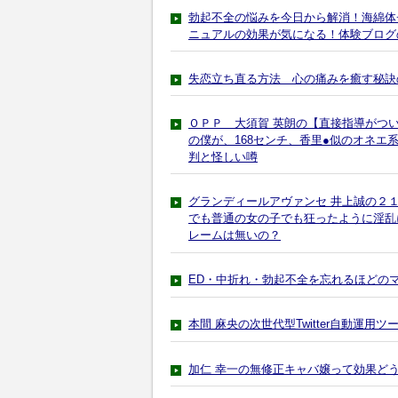
勃起不全の悩みを今日から解消！海綿体
ニュアルの効果が気になる！体験ブログ
失恋立ち直る方法 心の痛みを癒す秘訣
ＯＰＰ 大須賀 英朗の【直接指導がついて
の僕が、168センチ、香里●似のオネ
判と怪しい噂
グランディールアヴァンセ 井上誠の２
でも普通の女の子でも狂ったように淫乱
レームは無いの？
ED・中折れ・勃起不全を忘れるほどの
本間 麻央の次世代型Twitter自動運用ツ
加仁 幸一の無修正キャバ嬢って効果ど