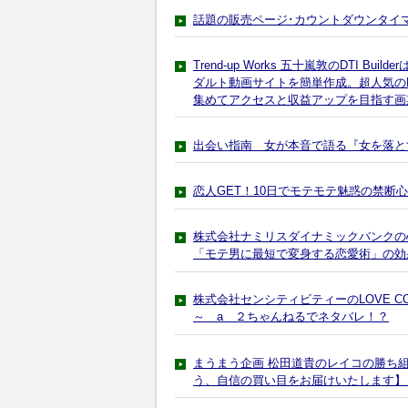
話題の販売ページ･カウントダウンタイ
Trend-up Works 五十嵐敦のDTI 
ダルト動画サイトを簡単作成。超人気のD
集めてアクセスと収益アップを目指す画
出会い指南 女が本音で語る『女を落と
恋人GET！10日でモテモテ魅惑の禁断
株式会社ナミリスダイナミックバンクの
「モテ男に最短で変身する恋愛術」の効
株式会社センシティビティーのLOVE C
～ a ２ちゃんねるでネタバレ！？
まうまう企画 松田道貴のレイコの勝ち組
う、自信の買い目をお届けいたします】