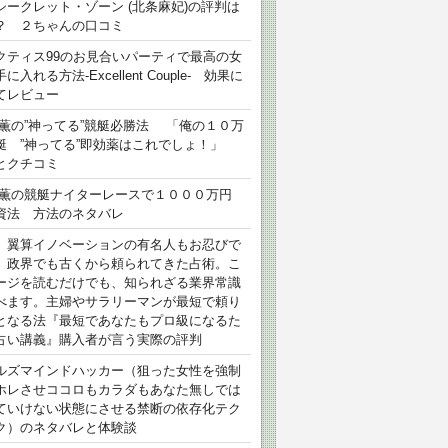
シークレット・ゾーン (北条麻妃)の評判は
？ ２ちゃんの口コミ
クティス99のお見合いパーティで最高の女
に入れる方法-Excellent Couple- 効果に
てレビュー
 薫の”神ってる”競艇必勝法 「俺の１０万
艇 ”神ってる”即効薬はこれでしょ！」
とクチコミ
 薫の競艇ナイターレースで１０００万円
資法 方法のネタバレ
）翼算イノベーションの有名人もお忍びで
、政界でも古くから頼られてきた占術。こ
ージを読むだけでも、知られざる業界常識
べます。主婦やサラリーマンが最短で頼り
となる法『最短であなたもプロ級になるた
占い講義』購入者が言う実際の評判
ルズマインドハッカー（狙った女性を強制
ホレさせココロもカラダもあなた無しでは
ていけない状態にさせる禁断の依存化テク
ク）のネタバレと体験談