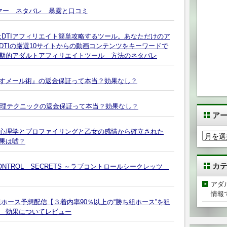
マー ネタバレ 暴露と口コミ
BuilderはDTIアフィリエイト簡単攻略するツール。あなただけのア
TIの厳選10サイトからの動画コンテンツをキーワードで
期的アダルトアフィリエイトツール 方法のネタバレ
すメール術』の返金保証って本当？効果なし？
心理テクニックの返金保証って本当？効果なし？
ア
心理学とプロファイリングと乙女の感情から確立された
ア
果は嘘？
ー
カ
カ
ONTROL SECRETS ～ラブコントロールシークレッツ
イ
ブ
アダ
情報
ホース予想配信【３着内率90％以上の“勝ち組ホース”を狙
 効果についてレビュー