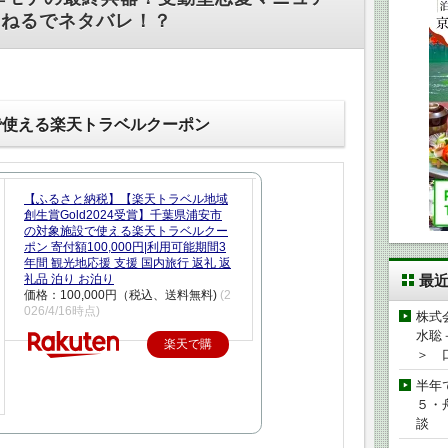
ちゃんねるでネタバレ！？
で使える楽天トラベルクーポン
【ふるさと納税】【楽天トラベル地域
創生賞Gold2024受賞】千葉県浦安市
の対象施設で使える楽天トラベルクー
ポン 寄付額100,000円|利用可能期間3
年間 観光地応援 支援 国内旅行 返礼 返
礼品 泊り お泊り
最
価格：100,000円（税込、送料無料)
(2
026/4/16時点)
株式
水聡
楽天で購
＞ 
入
半年
５・
談