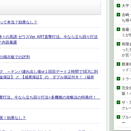
大平
吉崎
ち帰
って本当？効果なし？
進藤
ミが
々の系譜 ゼウスVer. ART直撃打法。今なら立ち回り打法
？内容暴露
有限
った
が言
の掲示板での評判
蔡東
ッド
 ～ナンパ連れ出し後or１回目デート２時間でSEXに到
保証】 と 【成果保証】 の ダブル保証付き！（福井
トラ
完全
版！
RT直撃打法。今なら立ち回り打法+多機種の攻略法の特典付！
ザ・
クレ
ブル
実！効果なし？
ー