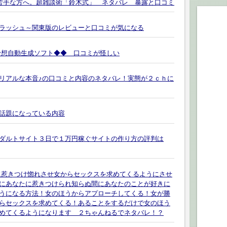
,苦手な方へ。超雑談術「鈴木式」 ネタバレ 暴露と口コミ
ラッシュ～関東版のレビューと口コミが気になる
予想自動生成ソフト◆◆ 口コミが怪しい
リアルな本音♪の口コミと内容のネタバレ！実態が２ｃｈに
話題になっている内容
ダルトサイト３日で１万円稼ぐサイトの作り方の評判は
に惹きつけ惚れさせ女からセックスを求めてくるようにさせ
にあなたに惹きつけられ知らぬ間にあなたのことが好きに
うになる方法！女のほうからアプローチしてくる！女が勝
らセックスを求めてくる！あることをするだけで女のほう
めてくるようになります ２ちゃんねるでネタバレ！？