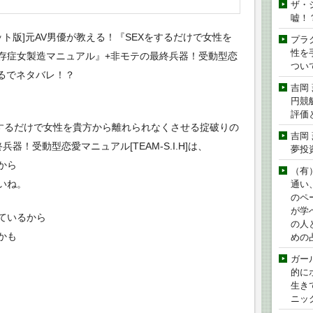
ザ・
嘘！
ト版]元AV男優が教える！『SEXをするだけで女性を
プラ
性を手
存症女製造マニュアル』+非モテの最終兵器！受動型恋
つい
んねるでネタバレ！？
吉岡
円競
評価
Xをするだけで女性を貴方から離れられなくさせる掟破りの
吉岡
！受動型恋愛マニュアル[TEAM-S.I.H]は、
夢投
から
（有
いね。
通い
のペ
が学
ているから
の人
かも
めの
ガー
的に
生き
ニッ