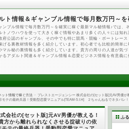
ルト情報＆ギャンブル情報で毎月数万円～を
ャンブル情報で毎月数万円～を確実に稼ぐ最新マル秘情報♪では、
ルトノウハウを使って大きく稼ぐ情報やあまり多くの人々には知れ
政府公認のギャンブル、その中でも特に競馬・競輪・ボートレース
稼げる裏教材情報を多く紹介しています。初心者でも比較的簡単に
やマル秘の裏情報も多く紹介しています。貴方の周りの人達が気づ
かるアダルト関連＆ギャンブル情報＆恋愛ビジネス情報を有意義に
ネット情報で稼ぐ方法
プレストエージェンシー 株式会社の[セット版]元AV男優
テの最終兵器！受動型恋愛マニュアル[TEAM-S.I.H] ２ちゃんねるでネタバレ
式会社の[セット版]元AV男優が教える！
ふ
を貴方から離れられなくさせる掟破りの依
非モテの最終兵器！受動型恋愛マニュア