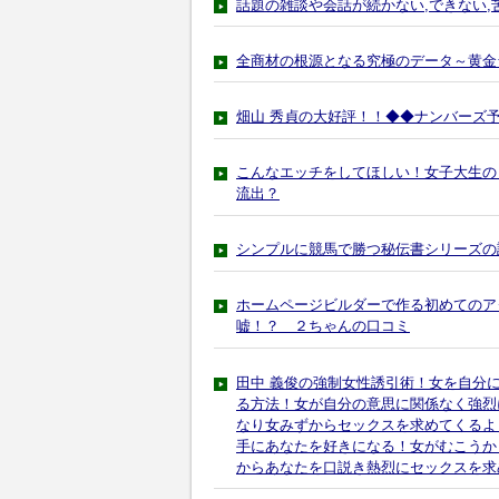
話題の雑談や会話が続かない,できない
全商材の根源となる究極のデータ～黄金
畑山 秀貞の大好評！！◆◆ナンバーズ
こんなエッチをしてほしい！女子大生の
流出？
シンプルに競馬で勝つ秘伝書シリーズの
ホームページビルダーで作る初めてのア
嘘！？ ２ちゃんの口コミ
田中 義俊の強制女性誘引術！女を自分
る方法！女が自分の意思に関係なく強烈
なり女みずからセックスを求めてくるよ
手にあなたを好きになる！女がむこうか
からあなたを口説き熱烈にセックスを求