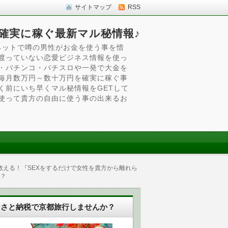
サイトマップ
RSS
確実に稼ぐ最新マル秘情報♪
ネットで噂の男性がお金を使う事を惜
渡っていない恋愛ビジネス情報を使っ
・パチンコ・パチスロや一発で大金を
毎月数万円～数十万円を確実に稼ぐ事
く前にいち早くマル秘情報をGETして
使って貴方の自由に使う事の出来るお
が教える！『SEXをするだけで女性を貴方から離れら
！？
るさと納税で京都旅行しませんか？