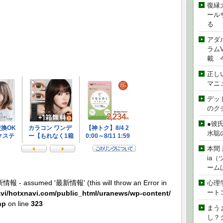
復縁
ール
る
アダ
ラムVe
載 
正し
マニ
デッド
のク
●彼
水聡
本間 
ia
ーム
新情報 - assumed '最新情報' (this will throw an Error in
心理
ート
vi/hotxnavi.com/public_html/uranews/wp-content/
hp
on line
323
まう
し？