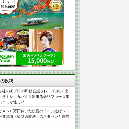
近の投稿
会社KABUTOの即効会話フレーズ101＜出
－サトシ－丸パクリ出来る会話フレーズ集
口コミが怪しい
で４５０万円稼いだ伝説の「イン逃げ５・
舟券流儀・競艇必勝法」のネタバレと体験