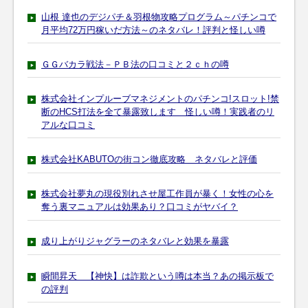
山根 達也のデジパチ＆羽根物攻略プログラム～パチンコで
月平均72万円稼いだ方法～のネタバレ！評判と怪しい噂
ＧＧバカラ戦法－ＰＢ法の口コミと２ｃｈの噂
株式会社インプルーブマネジメントのパチンコ!スロット!禁
断のHCS打法を全て暴露致します 怪しい噂！実践者のリ
アルな口コミ
株式会社KABUTOの街コン徹底攻略 ネタバレと評価
株式会社夢丸の現役別れさせ屋工作員が暴く！女性の心を
奪う裏マニュアルは効果あり？口コミがヤバイ？
成り上がりジャグラーのネタバレと効果を暴露
瞬間昇天 【神快】は詐欺という噂は本当？あの掲示板で
の評判