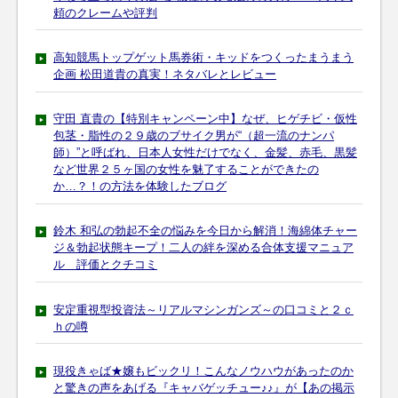
頼のクレームや評判
高知競馬トップゲット馬券術・キッドをつくったまうまう
企画 松田道貴の真実！ネタバレとレビュー
守田 直貴の【特別キャンペーン中】なぜ、ヒゲチビ・仮性
包茎・脂性の２９歳のブサイク男が“（超一流のナンパ
師）”と呼ばれ、日本人女性だけでなく、金髪、赤毛、黒髪
など世界２５ヶ国の女性を魅了することができたの
か…？！の方法を体験したブログ
鈴木 和弘の勃起不全の悩みを今日から解消！海綿体チャー
ジ＆勃起状態キープ！二人の絆を深める合体支援マニュア
ル 評価とクチコミ
安定重視型投資法～リアルマシンガンズ～の口コミと２ｃ
ｈの噂
現役きゃば★嬢もビックリ！こんなノウハウがあったのか
と驚きの声をあげる『キャバゲッチュー♪♪』が【あの掲示