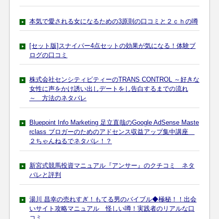
本気で愛される女になるための3原則の口コミと２ｃｈの噂
[セット版]スナイパー4点セットの効果が気になる！体験ブ
ログの口コミ
株式会社センシティビティーのTRANS CONTROL ～好きな
女性に声をかけ誘い出しデートをし告白するまでの流れ
～ 方法のネタバレ
Bluepoint Info Marketing 足立直哉のGoogle AdSense Maste
rclass ブロガーのためのアドセンス収益アップ集中講座
２ちゃんねるでネタバレ！？
新宮式競馬投資マニュアル『アンサー』のクチコミ ネタ
バレと評判
湯川 昌幸の売れすぎ！もてる男のバイブル◆極秘！！出会
いサイト攻略マニュアル 怪しい噂！実践者のリアルな口
コミ