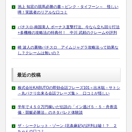
池上 知宏の競馬必勝の書～ピンク・タイフーン～ 怪しい
噂！実践者のリアルな口コミ
パチスロ-南国美人 ボーナス直撃打法。今なら立ち回り打法
+多機種の攻略法の特典付！ 中川 武頼のクレームや評判
崎 波人の裏物パチスロ アイムジャグラ攻略法って効果な
し？クレームは無いの？
最近の投稿
株式会社KABUTOの即効会話フレーズ101＜出水聡－サトシ
－丸パクリ出来る会話フレーズ集＞ 口コミが怪しい
半年で４５０万円稼いだ伝説の「イン逃げ５・５・舟券流
儀・競艇必勝法」のネタバレと体験談
ザ・シークレット・ゾーン (北条麻妃)の評判は嘘！？ ２
ちゃんの口コミ