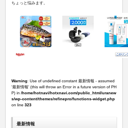
ちょっと悩みます。
Warning
: Use of undefined constant 最新情報 - assumed
'最新情報' (this will throw an Error in a future version of PH
P) in
/home/hotnavi/hotxnavi.com/public_html/uranew
s/wp-content/themes/refinepro/functions-widget.php
on line
323
最新情報