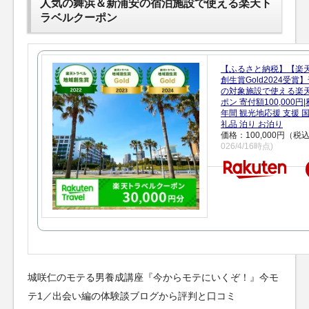
人気の舞浜＆新浦安の宿泊施設で使える楽天ト
ラベルクーポン
【ふるさと納税】【楽
創生賞Gold2024受
の対象施設で使える楽
ポン 寄付額100,000
年間 観光地応援 支援 
礼品 泊り お泊り
価格：100,000円（税
026/4/16時点)
城咲仁のモテる男養成講座『今からモテにいくぞ！』今モ
テ1／出会い編の体験談ブログから評判と口コミ