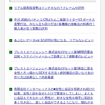
リアル競馬投資塾はインチキなの？クレームや評判
中川 武頼のパチンコ-CRぱちんこ仮面ライダーV3 ボーナス
直撃打法。今なら立ち回り打法+多機種の攻略法の特典付！
購入者が言う実際の評判
あぶないデータvol.3の評判が気になる。リアルなレビュー
プレストエージェンシー 株式会社の[セット版]瞬間恋愛会
話術＋スナイパーメールって効果どう？体験者のレビュー
プレストエージェンシー 株式会社の[セット版]身近に居る
女性と片っ端からSEXする方法＋絶対服従の言いなり女の
作り方は効果なし？内容暴露
有限会社インターレックスの■女性に会話を拒絶され続けた
結果。女性と顔を合せただけで緊張をしてしまい、まとも
に会話もできなかった男性が、好きな女性を相手に笑顔を
多く引き出し、楽しく会話ができるようになり、惚れさせ