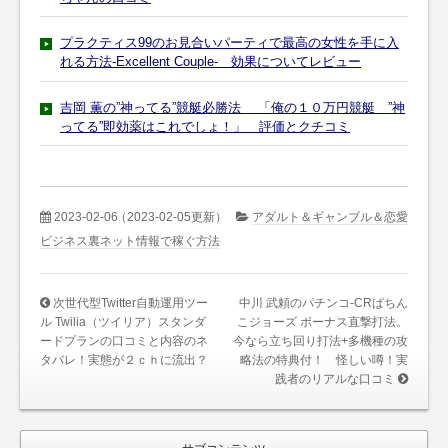
プラクティス99のお見合いパーティで最高の女性を手に入
れる方法-Excellent Couple- 効果についてレビュー
吉岡 薫の”神ってる”競艇必勝法 「俺の１０万円競艇 ”神
ってる”即効薬はこれでしょ！」 評価とクチコミ
2023-02-06
（2023-02-05更新）
アダルト＆ギャンブル＆恋愛
ビジネス裏ネット情報で稼ぐ方法
次世代型Twitter自動運用ツー
中川 武頼のパチンコ-CRぱちん
ル Twilia（ツイリア）スタンダ
こジョーズ ボーナス直撃打法。
ードプランの口コミと内容のネ
今なら立ち回り打法+多機種の攻
タバレ！実態が２ｃｈに流出？
略法の特典付！ 怪しい噂！実
践者のリアルな口コミ