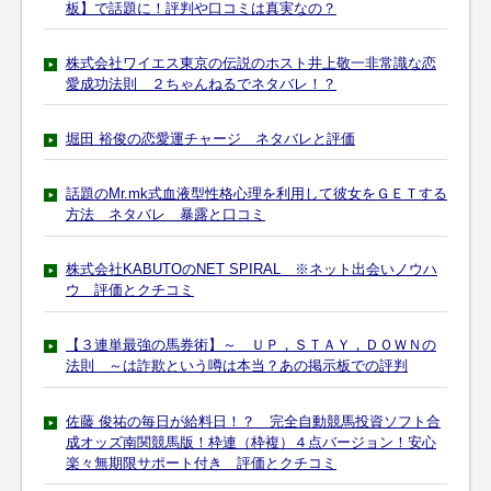
板】で話題に！評判や口コミは真実なの？
株式会社ワイエス東京の伝説のホスト井上敬一非常識な恋
愛成功法則 ２ちゃんねるでネタバレ！？
堀田 裕俊の恋愛運チャージ ネタバレと評価
話題のMr.mk式血液型性格心理を利用して彼女をＧＥＴする
方法 ネタバレ 暴露と口コミ
株式会社KABUTOのNET SPIRAL ※ネット出会いノウハ
ウ 評価とクチコミ
【３連単最強の馬券術】～ ＵＰ，ＳＴＡＹ，ＤＯＷＮの
法則 ～は詐欺という噂は本当？あの掲示板での評判
佐藤 俊祐の毎日が給料日！？ 完全自動競馬投資ソフト合
成オッズ南関競馬版！枠連（枠複）４点バージョン！安心
楽々無期限サポート付き 評価とクチコミ