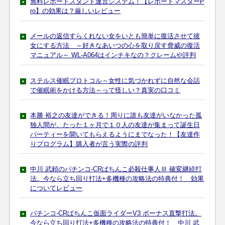
無料レポートスタンド運営システム！【レポートマスターP
ro】の効果は？厳しいレビュー
メールの返信すらくれない女をいとも簡単に復活させて彼
女にする方法 ～好きなあいつの心を取り戻す脅威の復活
マニュアル～ WL-A064はインチキなの？クレームや評判
ステルス催眠プロトコル～女性に気づかれずに自然な会話
で催眠術をかける方法～って怪しい？真実の口コミ
本勝 裕之の友達ができる！周りに誰も友達がいなかった孤
独人間が、たった１ヶ月で１０人の友達が集まって誕生日
パーティーを開いてもらえるようにまでなった！【友達作
りプログラム】購入者が言う実際の評判
中川 武頼のパチンコ-CRぱちんこ必殺仕事人Ⅲ 確変継続打
法。今なら立ち回り打法+多機種の攻略法の特典付！ 効果
についてレビュー
パチンコ-CRぱちんこ仮面ライダーV3 ボーナス直撃打法。
今なら立ち回り打法+多機種の攻略法の特典付！ 中川 武