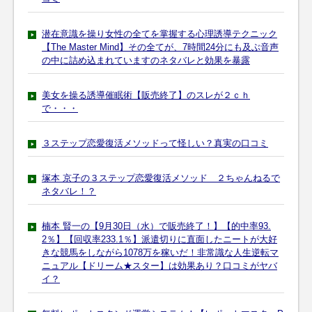
潜在意識を操り女性の全てを掌握する心理誘導テクニック
【The Master Mind】その全てが、7時間24分にも及ぶ音声
の中に詰め込まれていますのネタバレと効果を暴露
美女を操る誘導催眠術【販売終了】のスレが２ｃｈ
で・・・
３ステップ恋愛復活メソッドって怪しい？真実の口コミ
塚本 京子の３ステップ恋愛復活メソッド ２ちゃんねるで
ネタバレ！？
楠本 賢一の【9月30日（水）で販売終了！】【的中率93.
2％】【回収率233.1％】派遣切りに直面したニートが大好
きな競馬をしながら1078万を稼いだ！非常識な人生逆転マ
ニュアル【ドリーム★スター】は効果あり？口コミがヤバ
イ？