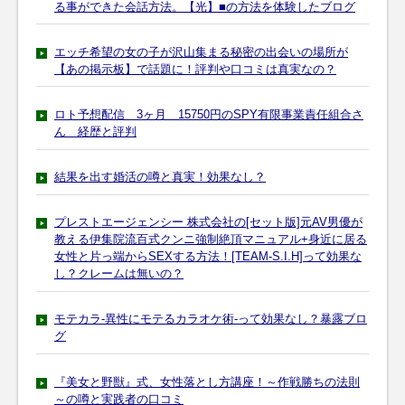
る事ができた会話方法。【光】■の方法を体験したブログ
エッチ希望の女の子が沢山集まる秘密の出会いの場所が
【あの掲示板】で話題に！評判や口コミは真実なの？
ロト予想配信 3ヶ月 15750円のSPY有限事業責任組合さ
ん 経歴と評判
結果を出す婚活の噂と真実！効果なし？
プレストエージェンシー 株式会社の[セット版]元AV男優が
教える伊集院流百式クンニ強制絶頂マニュアル+身近に居る
女性と片っ端からSEXする方法！[TEAM-S.I.H]って効果な
し？クレームは無いの？
モテカラ-異性にモテるカラオケ術-って効果なし？暴露ブロ
グ
『美女と野獣』式、女性落とし方講座！～作戦勝ちの法則
～の噂と実践者の口コミ