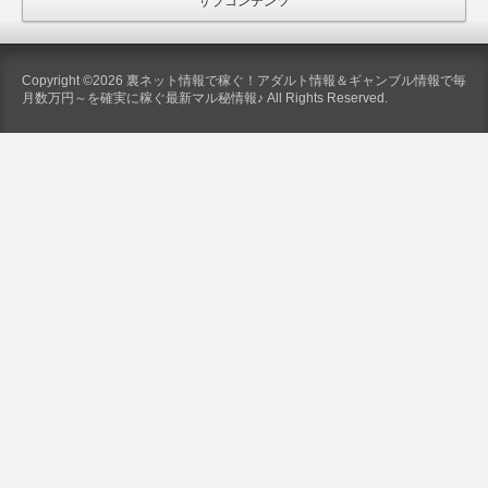
サブコンテンツ
Copyright ©2026 裏ネット情報で稼ぐ！アダルト情報＆ギャンブル情報で毎
月数万円～を確実に稼ぐ最新マル秘情報♪ All Rights Reserved.